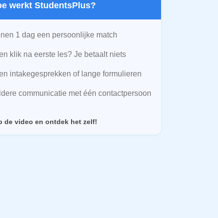
Hoe werkt StudentsPlus?
nen 1 dag een persoonlijke match
n klik na eerste les? Je betaalt niets
n intakegesprekken of lange formulieren
ldere communicatie met één contactpersoon
p de video en ontdek het zelf!