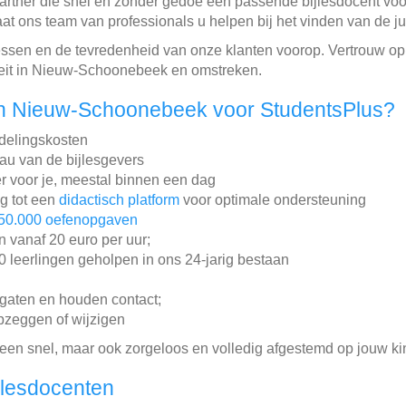
partner die snel en zonder gedoe een passende bijlesdocent voo
 ons team van professionals u helpen bij het vinden van de ju
ijlessen en de tevredenheid van onze klanten voorop. Vertrouw o
teit in Nieuw-Schoonebeek en omstreken.
n Nieuw-Schoonebeek voor StudentsPlus?
ddelingskosten
au van de bijlesgevers
r voor je, meestal binnen een dag
ng tot een
didactisch platform
voor optimale ondersteuning
50.000 oefenopgaven
en vanaf 20 euro per uur;
leerlingen geholpen in ons 24-jarig bestaan
gaten en houden contact;
pzeggen of wijzigen
lleen snel, maar ook zorgeloos en volledig afgestemd op jouw ki
jlesdocenten