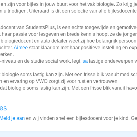
 zijn voor bijles in jouw buurt voor het vak biologie. Zo krijg j
 uitnodigen. Uiteraard is dit een selectie van alle bijlesdocent
esdocent van StudentsPlus, is een echte toegewijde en gemotiv
t haar passie voor lesgeven en brede kennis hoopt ze de jonger
 biologiedocent en auto detailer weet zij hoe belangrijk persoonl
ochter.
Aimee
staat klaar om met haar positieve instelling en exp
terken.
niveau en de studie social work, legt
Isa
lastige onderwerpen va
biologie soms lastig kan zijn. Met een frisse blik vanuit medi
 en ervaring op VWO zorgt zij voor rust en vertrouwen.
at biologie soms lastig kan zijn. Met een frisse blik vanuit hav
les
Meld je aan
en wij vinden snel een bijlesdocent voor je kind. G