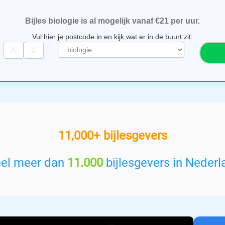
Bijles biologie is al mogelijk vanaf €21 per uur.
Vul hier je postcode in en kijk wat er in de buurt zit:
S
e
l
e
c
t
e
e
11,000+ bijlesgevers
r
e
e
eel meer dan
11.000
bijlesgevers in Nederl
n
v
a
k
: