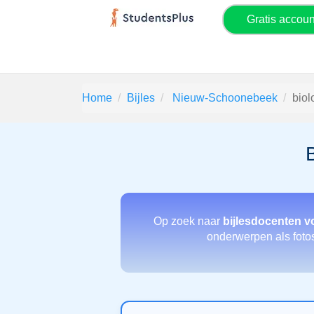
Gratis accou
Home
Bijles
Nieuw-Schoonebeek
biol
Op zoek naar
bijlesdocenten v
onderwerpen als fotosy