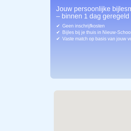
Jouw persoonlijke bijle
– binnen 1 dag geregeld
Geen inschrijfkosten
Bijles bij je thuis in Nieuw-Sch
Vaste match op basis van jouw v