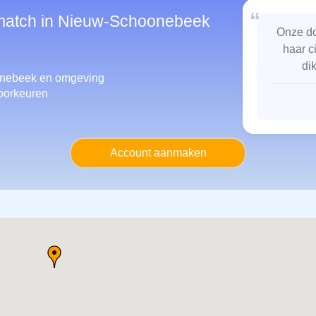
“
smatch in Nieuw-Schoonebeek
Onze do
haar c
di
oonebeek
en omgeving
oorkeuren
Account aanmaken