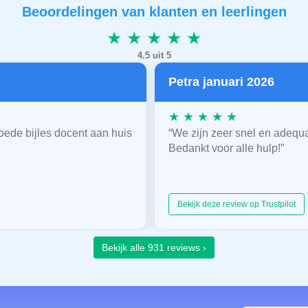
Beoordelingen van klanten en leerlingen
★ ★ ★ ★ ★
4.5 uit 5
Petra januari 2026
★ ★ ★ ★ ★
oede bijles docent aan huis
“We zijn zeer snel en adequ
Bedankt voor alle hulp!”
Bekijk deze review op Trustpilot
Bekijk alle 931 reviews ›