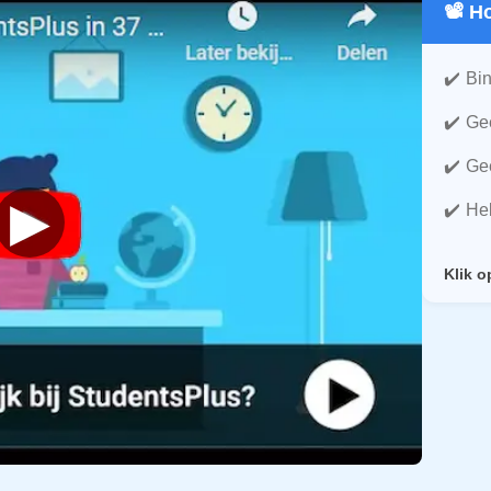
📽️ 
Bin
Gee
Gee
▶
He
Klik o