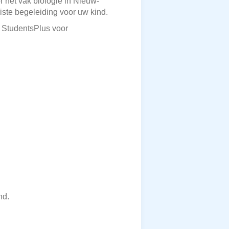
r het vak biologie in Nieuw-
iste begeleiding voor uw kind.
p StudentsPlus voor
nd.