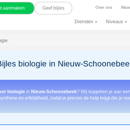
Over ons
Waar
nt aanmaken
Geef bijles
Diensten
Niveaus
ogie
Bijles biologie in Nieuw-Schoonebee
oor biologie
in
Nieuw-Schoonebeek
? Wij koppelen je aan een
nthese en erfelijkheid, zodat je precies de hulp krijgt die je no