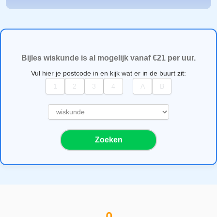
Bijles wiskunde is al mogelijk vanaf €21 per uur.
Vul hier je postcode in en kijk wat er in de buurt zit:
S
e
l
Zoeken
e
c
t
e
e
r
e
e