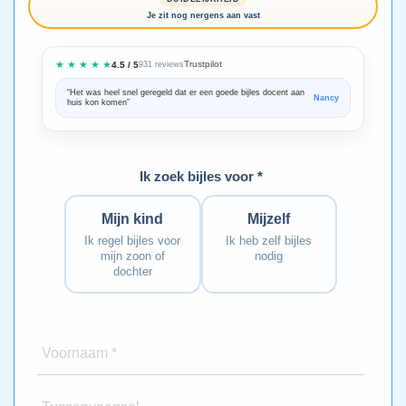
Je zit nog nergens aan vast
★ ★ ★ ★ ★
Trustpilot
4.5 / 5
931 reviews
“Het was heel snel geregeld dat er een goede bijles docent aan
“We zijn ze
Nancy
huis kon komen”
Bedankt voo
Ik zoek bijles voor *
Mijn kind
Mijzelf
Ik regel bijles voor
Ik heb zelf bijles
mijn zoon of
nodig
dochter
Voornaam *