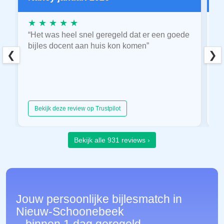
★ ★ ★ ★ ★
★
“Het was heel snel geregeld dat er een goede
“
bijles docent aan huis kon komen”
E
❮
❯
hu
Bekijk deze review op Trustpilot
Bekijk alle 931 reviews ›
Jouw persoonlijke bijlesmatch in
Nieuw-Schoonebeek