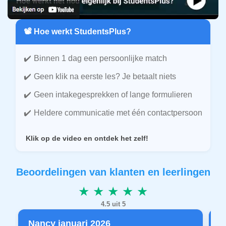
📽️ Hoe werkt StudentsPlus?
Binnen 1 dag een persoonlijke match
Geen klik na eerste les? Je betaalt niets
Geen intakegesprekken of lange formulieren
Heldere communicatie met één contactpersoon
Klik op de video en ontdek het zelf!
Beoordelingen van klanten en leerlingen
★ ★ ★ ★ ★
4.5 uit 5
Nancy januari 2026
P