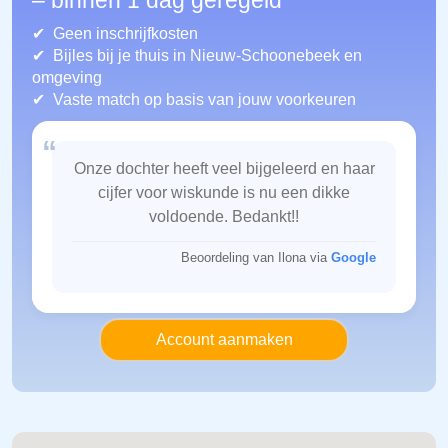
– binnen 1 dag geregeld
Geen inschrijfkosten
Bijles bij je thuis in Nieuw-Schoonebeek
en
omgeving
Vaste match op basis van jouw voorkeuren
“
Onze dochter heeft veel bijgeleerd en haar
cijfer voor wiskunde is nu een dikke
voldoende. Bedankt!!
Beoordeling van Ilona via
Google
Account aanmaken