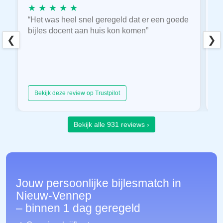
★ ★ ★ ★ ★
★
“Het was heel snel geregeld dat er een goede
“
bijles docent aan huis kon komen”
E
❮
❯
hu
Bekijk deze review op Trustpilot
Bekijk alle 931 reviews ›
Jouw persoonlijke bijlesmatch in
Nieuw-Vennep
– binnen 1 dag geregeld