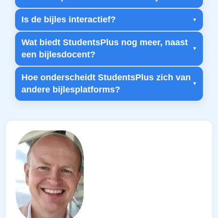
Is de bijles interactief?
Wat biedt StudentsPlus nog meer, naast
een bijlesdocent?
Hoe onderscheidt StudentsPlus zich van
andere bijlesplatforms?