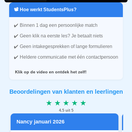
📽️ Hoe werkt StudentsPlus?
Binnen 1 dag een persoonlijke match
Geen klik na eerste les? Je betaalt niets
Geen intakegesprekken of lange formulieren
Heldere communicatie met één contactpersoon
Klik op de video en ontdek het zelf!
Beoordelingen van klanten en leerlingen
★ ★ ★ ★ ★
4.5 uit 5
Nancy januari 2026
P