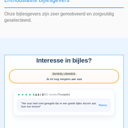
Enthousiaste bijlesgevers
Onze bijlesgevers zijn zeer gemotiveerd en zorgvuldig
geselecteerd.
Interesse in bijles?
DUIDELIJKHEID
Je zit nog nergens aan vast
★ ★ ★ ★ ★
Trustpilot
4.5 / 5
931 reviews
“Het was heel snel geregeld dat er een goede bijles docent aan
“We zijn ze
Nancy
huis kon komen”
Bedankt voo