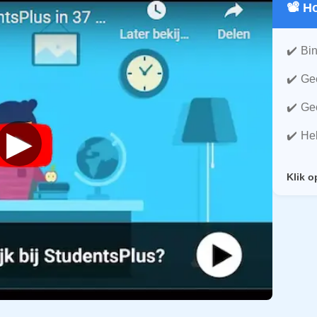
📽️ 
Bin
Gee
Gee
▶
He
Klik o