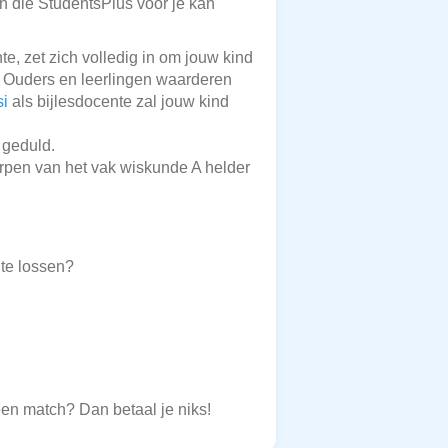
en die StudentsPlus voor je kan
e, zet zich volledig in om jouw kind
r. Ouders en leerlingen waarderen
i
als bijlesdocente zal jouw kind
 geduld.
rpen van het vak wiskunde A helder
te lossen?
een match? Dan betaal je niks!