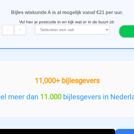
Bijles wiskunde A is al mogelijk vanaf €21 per uur.
Vul hier je postcode in en kijk wat er in de buurt zit:
S
e
l
e
c
t
e
e
11,000+ bijlesgevers
r
e
e
eel meer dan
11.000
bijlesgevers in Nederl
n
v
a
k
: