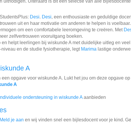
 uitnodigen. Uiteraard is dit een selectie van alle bijlesdocent
 StudentsPlus:
Desi
.
Desi
, een enthousiaste en geduldige docent
ertrouwen uit en haar motivatie om anderen te helpen is voelbaa
 vermogen om een comfortabele leeromgeving te creëren. Met
Des
meer zelfvertrouwen vooruitgang boeken.
n helpt leerlingen bij wiskunde A met duidelijke uitleg en veel
niveau en de studie fysiotherapie, legt
Marima
lastige onderwe
iskunde A
n een opgave voor wiskunde A. Lukt het jou om deze opgave op 
kunde A
individuele ondersteuning in wiskunde A
aanbieden
les
Meld je aan
en wij vinden snel een bijlesdocent voor je kind. G