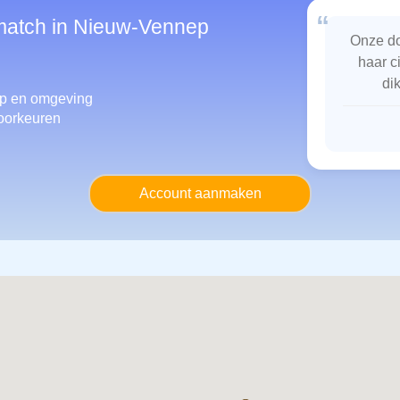
“
smatch in Nieuw-Vennep
Onze do
haar c
di
ep
en omgeving
oorkeuren
Account aanmaken