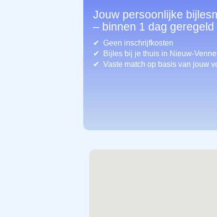
Jouw persoonlijke bijle
– binnen 1 dag geregeld
Geen inschrijfkosten
Bijles bij je thuis in Nieuw-Venn
Vaste match op basis van jouw v