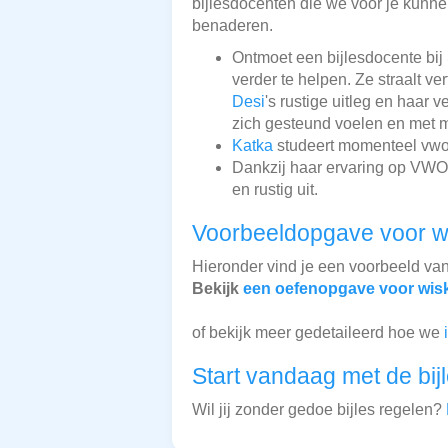
bijlesdocenten die we voor je kunnen
benaderen.
Ontmoet een bijlesdocente bij
verder te helpen. Ze straalt v
Desi
's rustige uitleg en haar
zich gesteund voelen en met 
Katka
studeert momenteel vwo e
Dankzij haar ervaring op VWO-
en rustig uit.
Voorbeeldopgave voor w
Hieronder vind je een voorbeeld va
Bekijk
een oefenopgave voor wis
of bekijk meer gedetaileerd hoe we
Start vandaag met de bij
Wil jij zonder gedoe bijles regelen?