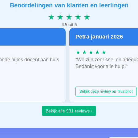
Beoordelingen van klanten en leerlingen
★ ★ ★ ★ ★
4.5 uit 5
Petra januari 2026
★ ★ ★ ★ ★
oede bijles docent aan huis
“We zijn zeer snel en adequ
Bedankt voor alle hulp!”
Bekijk deze review op Trustpilot
Bekijk alle 931 reviews ›