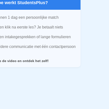
Hoe werkt StudentsPlus?
nen 1 dag een persoonlijke match
n klik na eerste les? Je betaalt niets
n intakegesprekken of lange formulieren
ldere communicatie met één contactpersoon
p de video en ontdek het zelf!