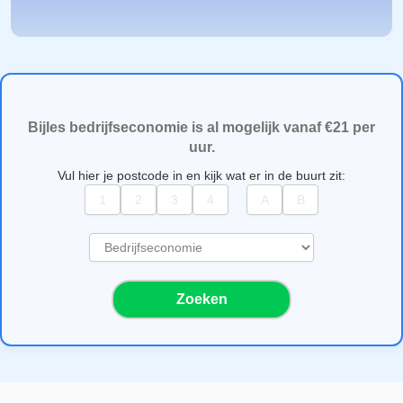
Bijles bedrijfseconomie is al mogelijk vanaf €21 per
uur.
Vul hier je postcode in en kijk wat er in de buurt zit:
S
e
l
Zoeken
e
c
t
e
e
r