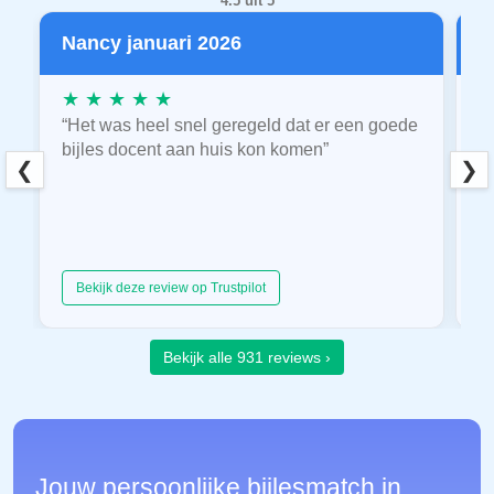
4.5 uit 5
Nancy januari 2026
P
★ ★ ★ ★ ★
★
“Het was heel snel geregeld dat er een goede
“
bijles docent aan huis kon komen”
E
❮
❯
hu
Bekijk deze review op Trustpilot
Bekijk alle 931 reviews ›
Jouw persoonlijke bijlesmatch in