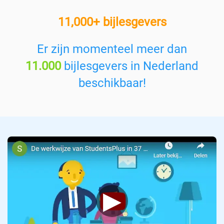
e
11,000+ bijlesgevers
e
n
v
Er zijn momenteel meer dan
a
11.000
bijlesgevers in Nederland
k
:
beschikbaar!
▶