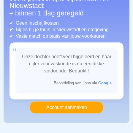
Nieuwstadt
– binnen 1 dag geregeld
Geen inschrijfkosten
Bijles bij je thuis in Nieuwstadt
en omgeving
Vaste match op basis van jouw voorkeuren
“
Onze dochter heeft veel bijgeleerd en haar
cijfer voor wiskunde is nu een dikke
voldoende. Bedankt!!
Beoordeling van Ilona via
Google
Account aanmaken