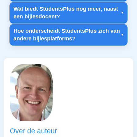
Wat biedt StudentsPlus nog meer, naast
een bijlesdocent?
Hoe onderscheidt StudentsPlus zich van
andere bijlesplatforms?
Over de auteur