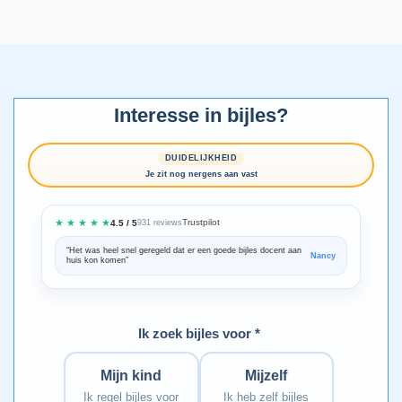
Interesse in bijles?
DUIDELIJKHEID
Je zit nog nergens aan vast
★ ★ ★ ★ ★
Trustpilot
4.5 / 5
931 reviews
“Het was heel snel geregeld dat er een goede bijles docent aan
“We zijn ze
Nancy
huis kon komen”
Bedankt voo
Ik zoek bijles voor *
Mijn kind
Mijzelf
Ik regel bijles voor
Ik heb zelf bijles