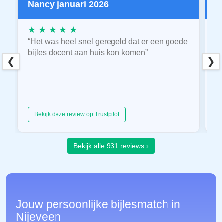
Nancy januari 2026
P
★ ★ ★ ★ ★
★
“Het was heel snel geregeld dat er een goede
“
bijles docent aan huis kon komen”
E
❮
❯
hu
Bekijk deze review op Trustpilot
Bekijk alle 931 reviews ›
Jouw persoonlijke bijlesmatch in
Nijeveen