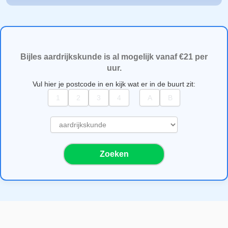
Bijles aardrijkskunde is al mogelijk vanaf €21 per
uur.
Vul hier je postcode in en kijk wat er in de buurt zit:
S
e
l
Zoeken
e
c
t
e
e
r
e