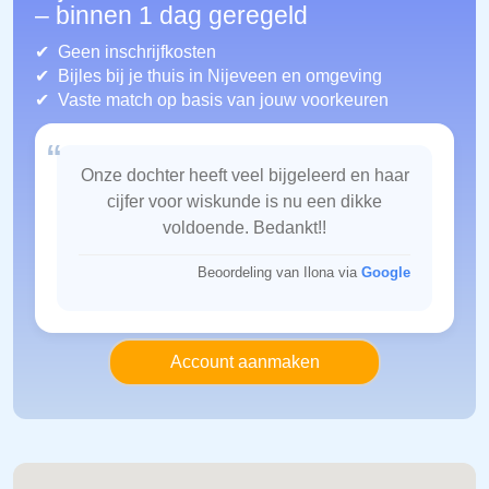
– binnen 1 dag geregeld
Geen inschrijfkosten
Bijles bij je thuis in Nijeveen
en omgeving
Vaste match op basis van jouw voorkeuren
“
Onze dochter heeft veel bijgeleerd en haar
cijfer voor wiskunde is nu een dikke
voldoende. Bedankt!!
Beoordeling van Ilona via
Google
Account aanmaken