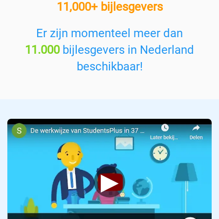
11,000+ bijlesgevers
e
n
v
Er zijn momenteel meer dan
a
11.000
bijlesgevers in Nederland
k
:
beschikbaar!
▶