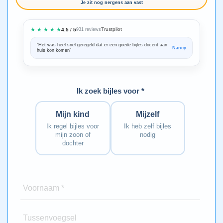
Je zit nog nergens aan vast
★ ★ ★ ★ ★
Trustpilot
4.5 / 5
931 reviews
“Het was heel snel geregeld dat er een goede bijles docent aan
“We zijn ze
Nancy
huis kon komen”
Bedankt voo
Ik zoek bijles voor *
Mijn kind
Mijzelf
Ik regel bijles voor
Ik heb zelf bijles
mijn zoon of
nodig
dochter
Voornaam *
Tussenvoegsel