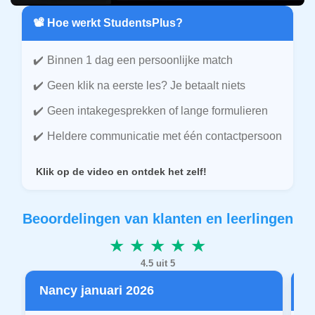
📽️ Hoe werkt StudentsPlus?
Binnen 1 dag een persoonlijke match
Geen klik na eerste les? Je betaalt niets
Geen intakegesprekken of lange formulieren
Heldere communicatie met één contactpersoon
Klik op de video en ontdek het zelf!
Beoordelingen van klanten en leerlingen
★ ★ ★ ★ ★
4.5 uit 5
Nancy januari 2026
P