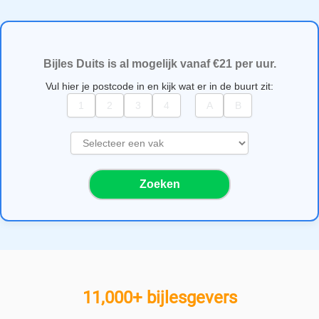
Bijles Duits is al mogelijk vanaf €21 per uur.
Vul hier je postcode in en kijk wat er in de buurt zit:
S
e
l
Zoeken
e
c
t
e
e
r
e
11,000+ bijlesgevers
e
n