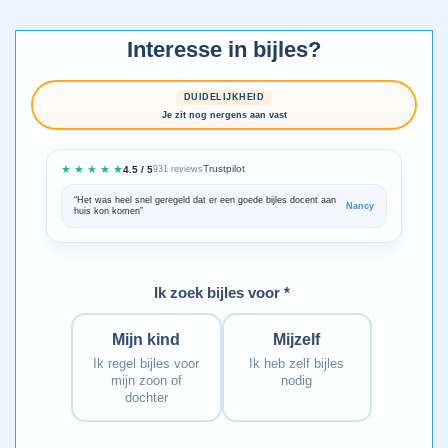
Interesse in bijles?
DUIDELIJKHEID
Je zit nog nergens aan vast
★ ★ ★ ★ ★
Trustpilot
4.5 / 5
931 reviews
“Het was heel snel geregeld dat er een goede bijles docent aan
“We zijn ze
Nancy
huis kon komen”
Bedankt voo
Ik zoek bijles voor *
Mijn kind
Mijzelf
Ik regel bijles voor
Ik heb zelf bijles
mijn zoon of
nodig
dochter