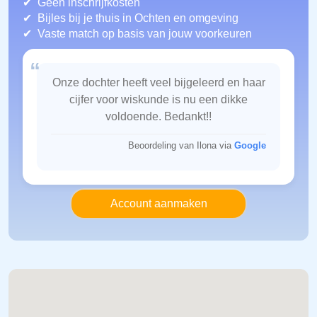
Geen inschrijfkosten
Bijles bij je thuis in Ochten
en omgeving
Vaste match op basis van jouw voorkeuren
“
Onze dochter heeft veel bijgeleerd en haar
cijfer voor wiskunde is nu een dikke
voldoende. Bedankt!!
Beoordeling van Ilona via
Google
Account aanmaken