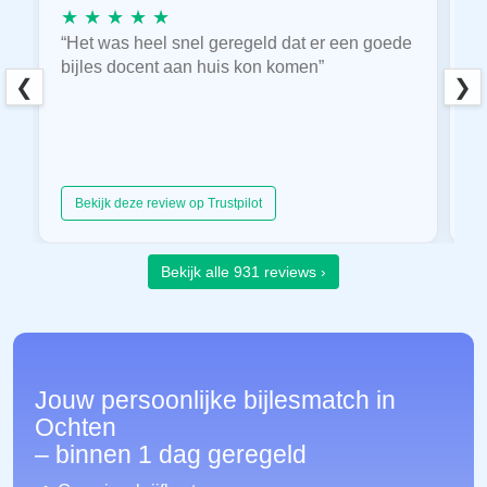
★ ★ ★ ★ ★
★
“Het was heel snel geregeld dat er een goede
“
bijles docent aan huis kon komen”
E
❮
❯
hu
Bekijk deze review op Trustpilot
Bekijk alle 931 reviews ›
Jouw persoonlijke bijlesmatch in
Ochten
– binnen 1 dag geregeld