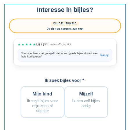
Interesse in bijles?
DUIDELIJKHEID
Je zit nog nergens aan vast
★ ★ ★ ★ ★
Trustpilot
4.5 / 5
931 reviews
“Het was heel snel geregeld dat er een goede bijles docent aan
“We zijn ze
Nancy
huis kon komen”
Bedankt voo
Ik zoek bijles voor *
Mijn kind
Mijzelf
Ik regel bijles voor
Ik heb zelf bijles
mijn zoon of
nodig
dochter