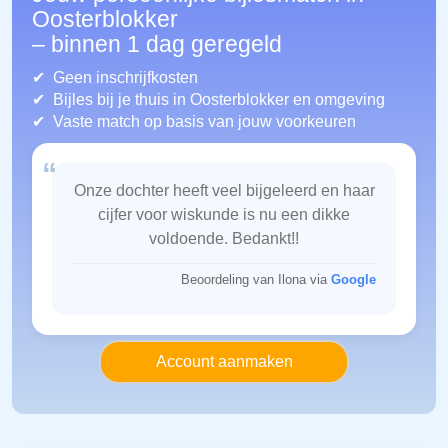
Oosterblokker
– binnen 1 dag geregeld
Geen inschrijfkosten
Bijles bij je thuis in Oosterblokker
en omgeving
Vaste match op basis van jouw voorkeuren
“
Onze dochter heeft veel bijgeleerd en haar
cijfer voor wiskunde is nu een dikke
voldoende. Bedankt!!
Beoordeling van Ilona via
Google
Account aanmaken