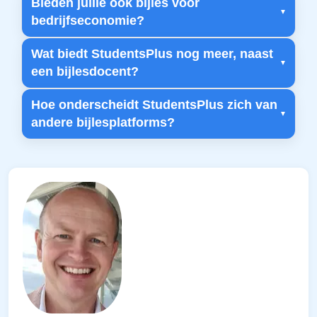
Bieden jullie ook bijles voor
bedrijfseconomie?
Wat biedt StudentsPlus nog meer, naast
een bijlesdocent?
Hoe onderscheidt StudentsPlus zich van
andere bijlesplatforms?