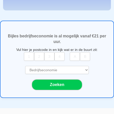
Bijles bedrijfseconomie is al mogelijk vanaf €21 per
uur.
Vul hier je postcode in en kijk wat er in de buurt zit:
S
e
l
Zoeken
e
c
t
e
e
r