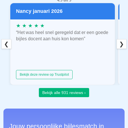
4.5 uit 5
Nancy januari 2026
P
★ ★ ★ ★ ★
★
“Het was heel snel geregeld dat er een goede
“
bijles docent aan huis kon komen”
E
❮
❯
hu
Bekijk deze review op Trustpilot
Bekijk alle 931 reviews ›
Jouw persoonlijke bijlesmatch in