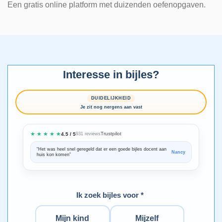
Een gratis online platform met duizenden oefenopgaven.
Interesse in bijles?
DUIDELIJKHEID
Je zit nog nergens aan vast
★ ★ ★ ★ ★
Trustpilot
4.5 / 5
931 reviews
“Het was heel snel geregeld dat er een goede bijles docent aan
“We zijn ze
Nancy
huis kon komen”
Bedankt voo
Ik zoek bijles voor *
Mijn kind
Mijzelf