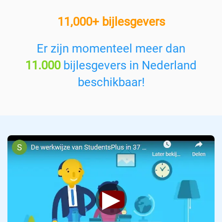
e
11,000+ bijlesgevers
e
n
v
Er zijn momenteel meer dan
a
11.000
bijlesgevers in Nederland
k
:
beschikbaar!
▶