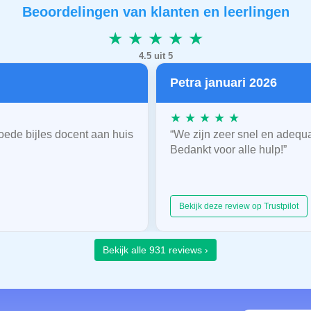
Beoordelingen van klanten en leerlingen
★ ★ ★ ★ ★
4.5 uit 5
Petra januari 2026
★ ★ ★ ★ ★
oede bijles docent aan huis
“We zijn zeer snel en adequ
Bedankt voor alle hulp!”
Bekijk deze review op Trustpilot
Bekijk alle 931 reviews ›