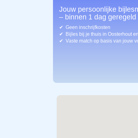
Jouw persoonlijke bijles
– binnen 1 dag geregeld
Geen inschrijfkosten
Bijles bij je thuis in Oosterhout
en
Vaste match op basis van jouw v