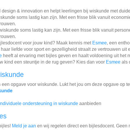
design & innovation en helpt leerlingen bij wiskunde met duidel
skunde soms lastig kan zijn. Met een frisse blik vanuit economi
trouwen.
wiskunde soms lastig kan zijn. Met een frisse blik vanuit pers
trouwen.
ijlesdocent voor jouw kind? Maak kennis met
Esmee
, een enth
 haar liefde voor sport en gezelligheid straalt ze vertrouwen uit 
e
heeft al ervaring met bijles geven en haalt voldoening uit het
jouw kind een steuntje in de rug geven? Kies dan voor
Esmee
als 
wiskunde
n een opgave voor wiskunde. Lukt het jou om deze opgave op t
skunde
individuele ondersteuning in wiskunde
aanbieden
les
ijles!
Meld je aan
en wij regelen direct een bijlesdocent. Geen