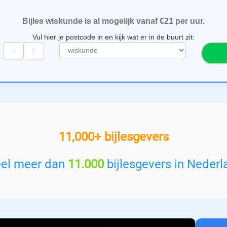
Bijles wiskunde is al mogelijk vanaf €21 per uur.
Vul hier je postcode in en kijk wat er in de buurt zit:
S
e
l
e
c
t
e
e
11,000+ bijlesgevers
r
e
e
eel meer dan
11.000
bijlesgevers in Nederl
n
v
a
k
: