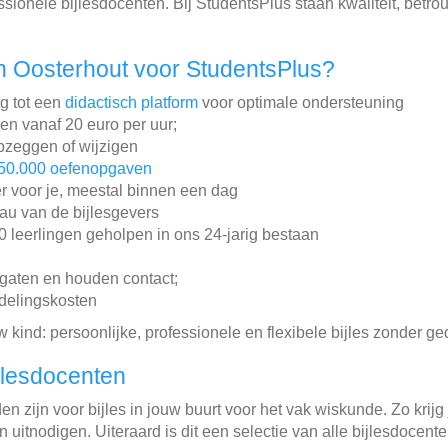
sionele bijlesdocenten. Bij StudentsPlus staan kwaliteit, betro
n Oosterhout voor StudentsPlus?
ng tot een
didactisch platform
voor optimale ondersteuning
gen vanaf 20 euro per uur;
pzeggen of wijzigen
50.000 oefenopgaven
r voor je, meestal binnen een dag
au van de bijlesgevers
leerlingen geholpen in ons 24-jarig bestaan
gaten en houden contact;
ddelingskosten
w kind: persoonlijke, professionele en flexibele bijles zonder ge
jlesdocenten
n zijn voor bijles in jouw buurt voor het vak wiskunde. Zo krijg 
 uitnodigen. Uiteraard is dit een selectie van alle bijlesdocent