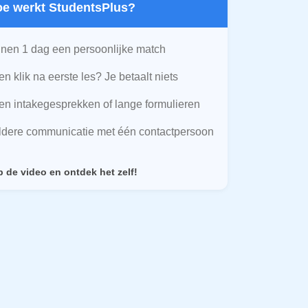
Hoe werkt StudentsPlus?
nen 1 dag een persoonlijke match
n klik na eerste les? Je betaalt niets
n intakegesprekken of lange formulieren
ldere communicatie met één contactpersoon
p de video en ontdek het zelf!