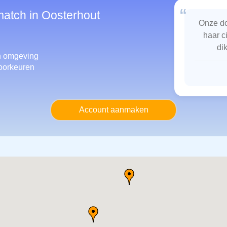
“
match in Oosterhout
Onze do
haar c
di
 omgeving
oorkeuren
Account aanmaken