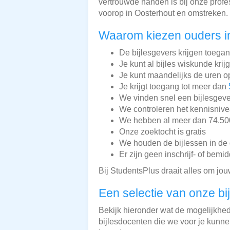
vertrouwde handen is bij onze profes
voorop in Oosterhout en omstreken.
Waarom kiezen ouders i
De bijlesgevers krijgen toega
Je kunt al bijles wiskunde krij
Je kunt maandelijks de uren o
Je krijgt toegang tot meer dan
We vinden snel een bijlesgeve
We controleren het kennisnive
We hebben al meer dan 74.500 
Onze zoektocht is gratis
We houden de bijlessen in de 
Er zijn geen inschrijf- of bemi
Bij StudentsPlus draait alles om jou
Een selectie van onze bi
Bekijk hieronder wat de mogelijkhede
bijlesdocenten die we voor je kunnen