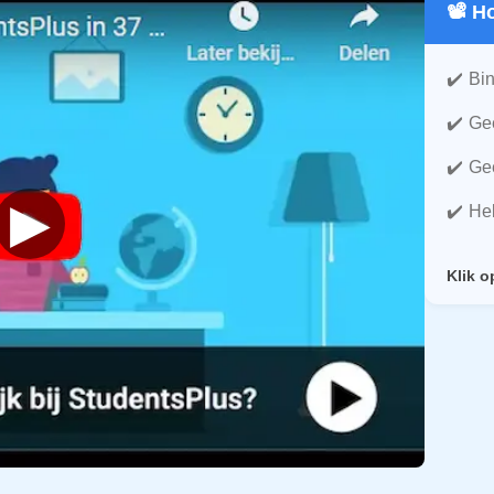
📽️ 
Bin
Gee
Gee
▶
He
Klik o