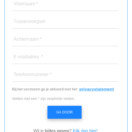
Voornaam *
Tussenvoegsel
Achternaam *
E-mailadres *
Telefoonnummer *
privacystatement
Bij het versturen ga je akkoord met het
Velden met een * zijn verplichte velden.
GA DOOR
Wil je
bijles geven
?
Klik dan hier!