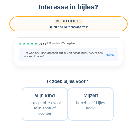
Interesse in bijles?
DUIDELIJKHEID
Je zit nog nergens aan vast
★ ★ ★ ★ ★
Trustpilot
4.5 / 5
931 reviews
“Het was heel snel geregeld dat er een goede bijles docent aan
“We zijn ze
Nancy
huis kon komen”
Bedankt voo
Ik zoek bijles voor *
Mijn kind
Mijzelf
Ik regel bijles voor
Ik heb zelf bijles
mijn zoon of
nodig
dochter