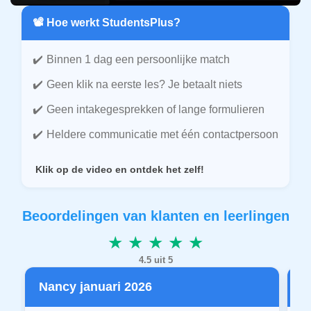
📽️ Hoe werkt StudentsPlus?
Binnen 1 dag een persoonlijke match
Geen klik na eerste les? Je betaalt niets
Geen intakegesprekken of lange formulieren
Heldere communicatie met één contactpersoon
Klik op de video en ontdek het zelf!
Beoordelingen van klanten en leerlingen
★ ★ ★ ★ ★
4.5 uit 5
Nancy januari 2026
P