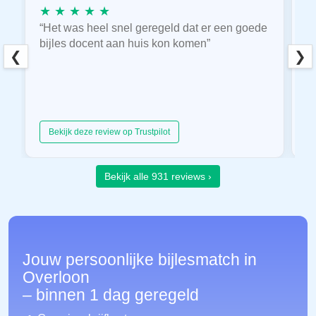
★ ★ ★ ★ ★
★
“Het was heel snel geregeld dat er een goede
“
bijles docent aan huis kon komen”
E
❮
❯
hu
Bekijk deze review op Trustpilot
Bekijk alle 931 reviews ›
Jouw persoonlijke bijlesmatch in
Overloon
– binnen 1 dag geregeld