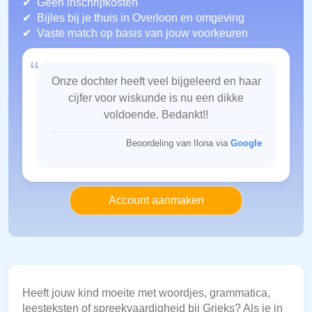
Geen inschrijfkosten
Bijles bij je thuis in Overloon
en omgeving
Vaste match op basis van jouw voorkeuren
“
Onze dochter heeft veel bijgeleerd en haar
cijfer voor wiskunde is nu een dikke
voldoende. Bedankt!!
Beoordeling van Ilona via
Google
Account aanmaken
Heeft jouw kind moeite met woordjes, grammatica,
leesteksten of spreekvaardigheid bij Grieks? Als je in