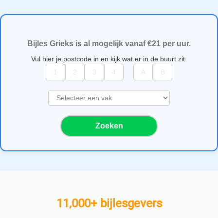
Bijles Grieks is al mogelijk vanaf €21 per uur.
Vul hier je postcode in en kijk wat er in de buurt zit:
S
e
l
Zoeken
e
c
t
e
e
r
e
11,000+ bijlesgevers
e
n