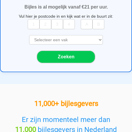
Bijles is al mogelijk vanaf €21 per uur.
Vul hier je postcode in en kijk wat er in de buurt zit:
S
e
l
Zoeken
e
c
t
e
e
r
e
11,000+ bijlesgevers
e
n
v
Er zijn momenteel meer dan
a
11.000
bijlesgevers in Nederland
k