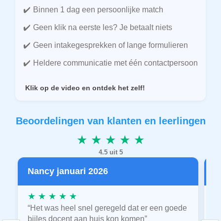
Binnen 1 dag een persoonlijke match
Geen klik na eerste les? Je betaalt niets
Geen intakegesprekken of lange formulieren
Heldere communicatie met één contactpersoon
Klik op de video en ontdek het zelf!
Beoordelingen van klanten en leerlingen
★ ★ ★ ★ ★
4.5 uit 5
Nancy januari 2026
P
★ ★ ★ ★ ★
★
“Het was heel snel geregeld dat er een goede
“
bijles docent aan huis kon komen”
E