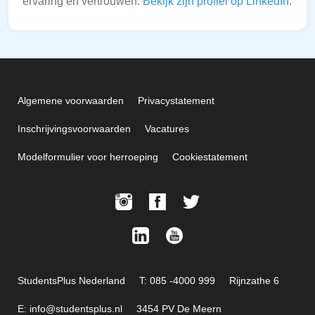
ervaring en vertrouwen.
Bekijk zijn profiel op LinkedIn
.
Algemene voorwaarden
Privacystatement
Inschrijvingsvoorwaarden
Vacatures
Modelformulier voor herroeping
Cookiestatement
StudentsPlus Nederland
T: 085 -4000 999
Rijnzathe 6
E: info@studentsplus.nl
3454 PV De Meern