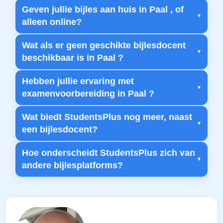
Geven jullie bijles aan huis in Paal , of
alleen online?
Wat als er geen geschikte bijlesdocent
beschikbaar is in Paal ?
Hebben jullie ervaring met
examenvoorbereiding in Paal ?
Wat biedt StudentsPlus nog meer, naast
een bijlesdocent?
Hoe onderscheidt StudentsPlus zich van
andere bijlesplatforms?