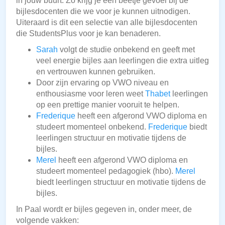
in jouw buurt. Zo krijg je een beetje gevoel bij de
bijlesdocenten die we voor je kunnen uitnodigen.
Uiteraard is dit een selectie van alle bijlesdocenten
die StudentsPlus voor je kan benaderen.
Sarah
volgt de studie onbekend en geeft met
veel energie bijles aan leerlingen die extra uitleg
en vertrouwen kunnen gebruiken.
Door zijn ervaring op VWO niveau en
enthousiasme voor leren weet
Thabet
leerlingen
op een prettige manier vooruit te helpen.
Frederique
heeft een afgerond VWO diploma en
studeert momenteel onbekend.
Frederique
biedt
leerlingen structuur en motivatie tijdens de
bijles.
Merel
heeft een afgerond VWO diploma en
studeert momenteel pedagogiek (hbo).
Merel
biedt leerlingen structuur en motivatie tijdens de
bijles.
In Paal wordt er bijles gegeven in, onder meer, de
volgende vakken: