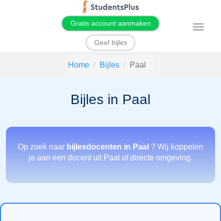
Gratis account aanmaken
T
o
g
Geef bijles
g
l
e
Home
Bijles
Paal
n
a
v
i
Bijles in Paal
g
a
t
i
o
n
Op zoek naar
bijlesdocenten in Paal
? Wij koppelen
je aan een docent uit Paal of directe omgeving.