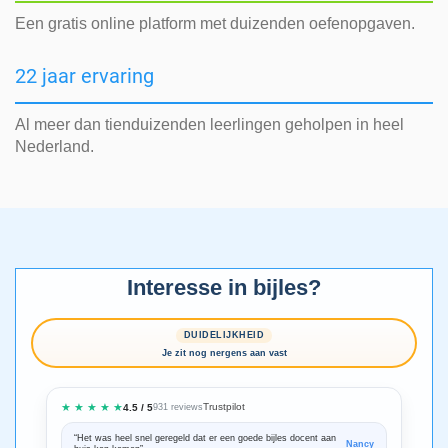
Een gratis online platform met duizenden oefenopgaven.
22 jaar ervaring
Al meer dan tienduizenden leerlingen geholpen in heel
Nederland.
Interesse in bijles?
DUIDELIJKHEID
Je zit nog nergens aan vast
★ ★ ★ ★ ★
Trustpilot
4.5 / 5
931 reviews
“Het was heel snel geregeld dat er een goede bijles docent aan
“We zijn ze
Nancy