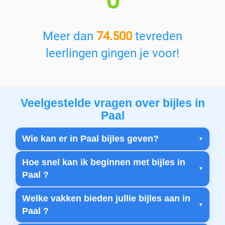
0
Meer dan
74.500
tevreden
leerlingen gingen je voor!
Veelgestelde vragen over bijles in
Paal
Wie kan er in Paal bijles geven?
Hoe snel kan ik beginnen met bijles in
Paal ?
Welke vakken bieden jullie bijles aan in
Paal ?