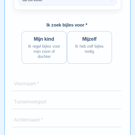
huis kon komen”
Bedankt voo
Ik zoek bijles voor *
Mijn kind
Mijzelf
Ik regel bijles voor
Ik heb zelf bijles
mijn zoon of
nodig
dochter
Voornaam *
Tussenvoegsel
Achternaam *