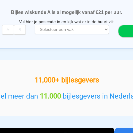
Bijles wiskunde A is al mogelijk vanaf €21 per uur.
Vul hier je postcode in en kijk wat er in de buurt zit:
S
e
l
e
c
t
e
e
11,000+ bijlesgevers
r
e
e
eel meer dan
11.000
bijlesgevers in Nederl
n
v
a
k
: