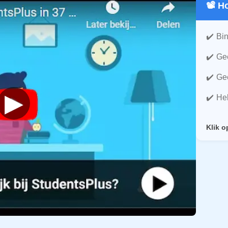
📽️ 
Bin
Gee
Gee
▶
He
Klik o