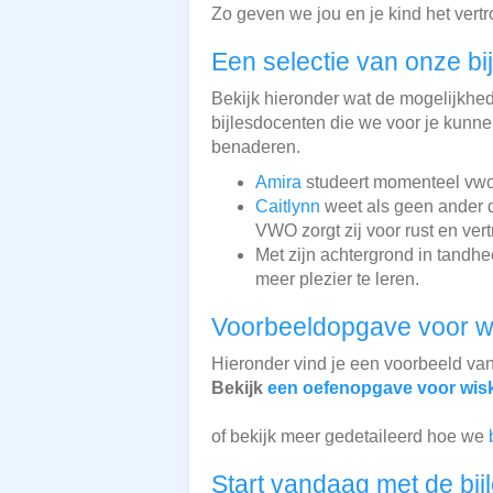
Zo geven we jou en je kind het vert
Een selectie van onze bi
Bekijk hieronder wat de mogelijkhede
bijlesdocenten die we voor je kunnen
benaderen.
Amira
studeert momenteel vwo 5
Caitlynn
weet als geen ander da
VWO zorgt zij voor rust en ver
Met zijn achtergrond in tandh
meer plezier te leren.
Voorbeeldopgave voor w
Hieronder vind je een voorbeeld va
Bekijk
een oefenopgave voor wis
of bekijk meer gedetaileerd hoe we
Start vandaag met de bij