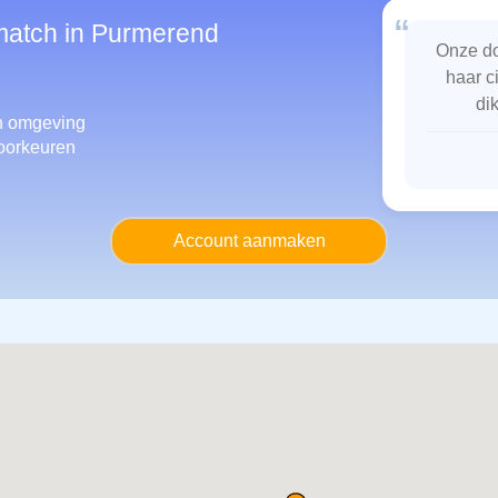
“
smatch in Purmerend
Onze do
haar c
di
 omgeving
oorkeuren
Account aanmaken