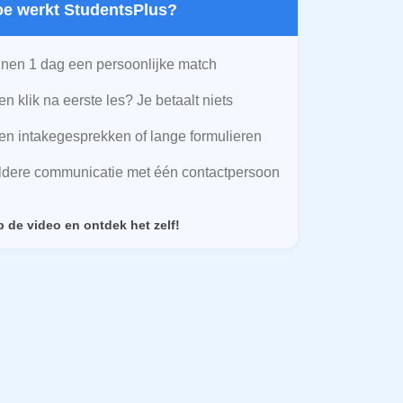
Hoe werkt StudentsPlus?
nen 1 dag een persoonlijke match
n klik na eerste les? Je betaalt niets
n intakegesprekken of lange formulieren
ldere communicatie met één contactpersoon
p de video en ontdek het zelf!