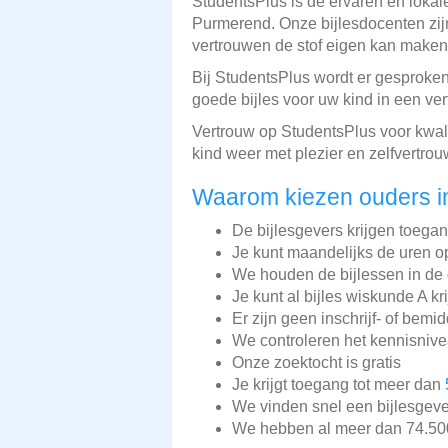
StudentsPlus is dé ervaren en lokal
Purmerend. Onze bijlesdocenten zijn
vertrouwen de stof eigen kan maken
Bij StudentsPlus wordt er gesproken
goede bijles voor uw kind in een ver
Vertrouw op StudentsPlus voor kwal
kind weer met plezier en zelfvertr
Waarom kiezen ouders i
De bijlesgevers krijgen toega
Je kunt maandelijks de uren o
We houden de bijlessen in de 
Je kunt al bijles wiskunde A kr
Er zijn geen inschrijf- of bemi
We controleren het kennisnive
Onze zoektocht is gratis
Je krijgt toegang tot meer dan
We vinden snel een bijlesgeve
We hebben al meer dan 74.500 