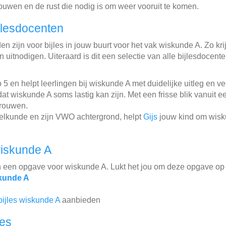
rouwen en de rust die nodig is om weer vooruit te komen.
jlesdocenten
n zijn voor bijles in jouw buurt voor het vak wiskunde A. Zo krij
 uitnodigen. Uiteraard is dit een selectie van alle bijlesdocent
 en helpt leerlingen bij wiskunde A met duidelijke uitleg en ve
t wiskunde A soms lastig kan zijn. Met een frisse blik vanuit e
trouwen.
eelkunde en zijn VWO achtergrond, helpt
Gijs
jouw kind om wisku
iskunde A
n een opgave voor wiskunde A. Lukt het jou om deze opgave op 
kunde A
bijles wiskunde A
aanbieden
les