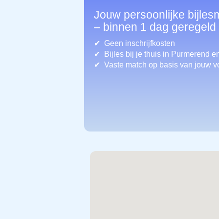
Jouw persoonlijke bijle
– binnen 1 dag geregeld
Geen inschrijfkosten
Bijles bij je thuis in Purmerend
en
Vaste match op basis van jouw v