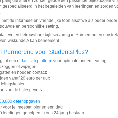
e partij die snel en zonder gedoe een passende bijlesdocent vin
 gespecialiseerd in het begeleiden van leerlingen en zorgen v
.
 met de informele en vriendelijke toon alsof we als ouder ond
trouwde en persoonlijke setting.
itatieve en betrouwbare bijleservaring in Purmerend en omstr
ouwen wiskunde A kan beheersen!
n Purmerend voor StudentsPlus?
ng tot een
didactisch platform
voor optimale ondersteuning
pzeggen of wijzigen
gaten en houden contact;
ijgen vanaf 20 euro per uur;
ddelingskosten
au van de bijlesgevers
50.000 oefenopgaven
r voor je, meestal binnen een dag
leerlingen geholpen in ons 24-jarig bestaan