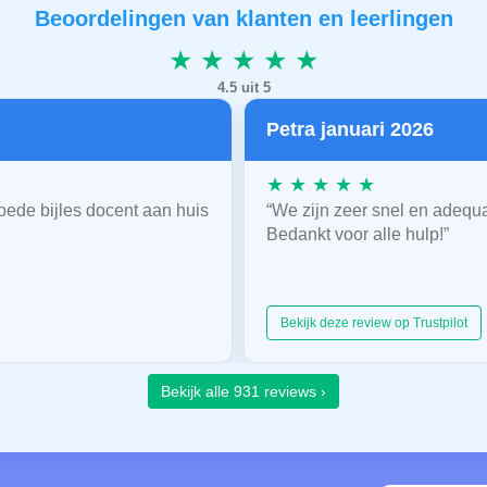
Beoordelingen van klanten en leerlingen
★ ★ ★ ★ ★
4.5 uit 5
Petra januari 2026
★ ★ ★ ★ ★
oede bijles docent aan huis
“We zijn zeer snel en adequ
Bedankt voor alle hulp!”
Bekijk deze review op Trustpilot
Bekijk alle 931 reviews ›