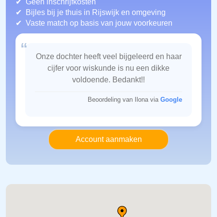
Geen inschrijfkosten
Bijles bij je thuis in Rijswijk
en omgeving
Vaste match op basis van jouw voorkeuren
“
Onze dochter heeft veel bijgeleerd en haar
cijfer voor wiskunde is nu een dikke
voldoende. Bedankt!!
Beoordeling van Ilona via
Google
Account aanmaken