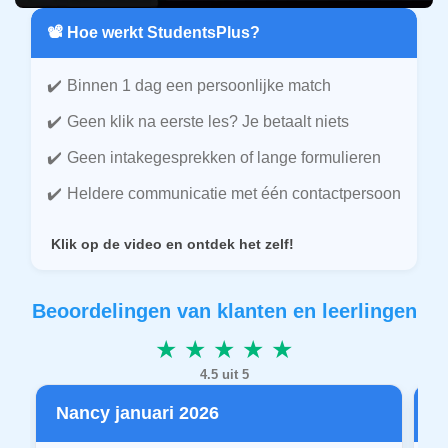
📽️ Hoe werkt StudentsPlus?
Binnen 1 dag een persoonlijke match
Geen klik na eerste les? Je betaalt niets
Geen intakegesprekken of lange formulieren
Heldere communicatie met één contactpersoon
Klik op de video en ontdek het zelf!
Beoordelingen van klanten en leerlingen
★ ★ ★ ★ ★
4.5 uit 5
Nancy januari 2026
P