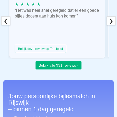
★ ★ ★ ★ ★
★
“Het was heel snel geregeld dat er een goede
“
bijles docent aan huis kon komen”
E
❮
❯
hu
Bekijk deze review op Trustpilot
Bekijk alle 931 reviews ›
Jouw persoonlijke bijlesmatch in
Rijswijk
– binnen 1 dag geregeld