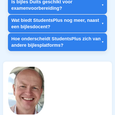
Is bijles Duits geschikt voor
examenvoorbereiding?
Wat biedt StudentsPlus nog meer, naast
een bijlesdocent?
Hoe onderscheidt StudentsPlus zich van
andere bijlesplatforms?