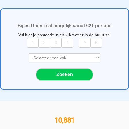
Bijles Duits is al mogelijk vanaf €21 per uur.
Vul hier je postcode in en kijk wat er in de buurt zit:
S
e
l
Zoeken
e
c
t
e
e
r
e
11,000+ bijlesgevers
e
n