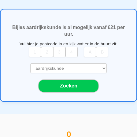
Bijles aardrijkskunde is al mogelijk vanaf €21 per
uur.
Vul hier je postcode in en kijk wat er in de buurt zit:
S
e
l
Zoeken
e
c
t
e
e
r
e
0
e