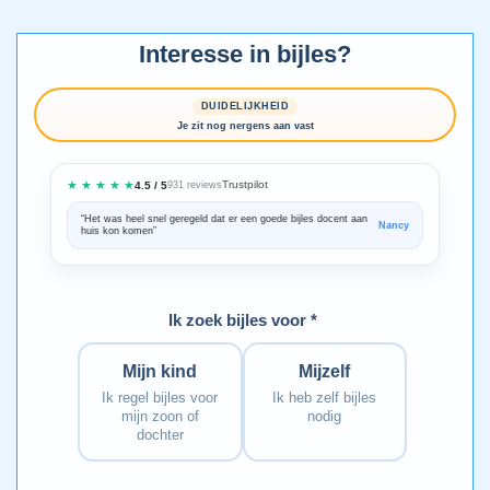
Interesse in bijles?
DUIDELIJKHEID
Je zit nog nergens aan vast
★ ★ ★ ★ ★
Trustpilot
4.5 / 5
931 reviews
“Het was heel snel geregeld dat er een goede bijles docent aan
“We zijn ze
Nancy
huis kon komen”
Bedankt voo
Ik zoek bijles voor *
Mijn kind
Mijzelf
Ik regel bijles voor
Ik heb zelf bijles
mijn zoon of
nodig
dochter