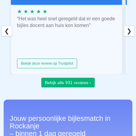
★ ★ ★ ★ ★
★
“Het was heel snel geregeld dat er een goede
“
bijles docent aan huis kon komen”
E
❮
❯
hu
Bekijk deze review op Trustpilot
Bekijk alle 931 reviews ›
Jouw persoonlijke bijlesmatch in
Rockanje
– binnen 1 dag geregeld