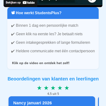
📽️ Hoe werkt StudentsPlus?
Binnen 1 dag een persoonlijke match
Geen klik na eerste les? Je betaalt niets
Geen intakegesprekken of lange formulieren
Heldere communicatie met één contactpersoon
Klik op de video en ontdek het zelf!
Beoordelingen van klanten en leerlingen
★ ★ ★ ★ ★
4.5 uit 5
Nancy januari 2026
P