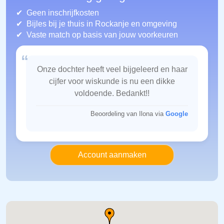
Geen inschrijfkosten
Bijles bij je thuis in Rockanje
en omgeving
Vaste match op basis van jouw voorkeuren
“
Onze dochter heeft veel bijgeleerd en haar
cijfer voor wiskunde is nu een dikke
voldoende. Bedankt!!
Beoordeling van Ilona via
Google
Account aanmaken