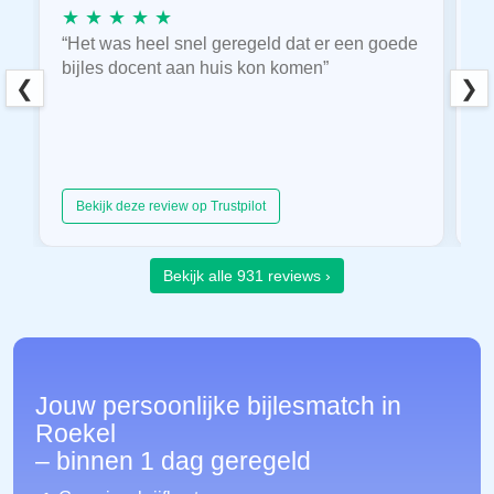
★ ★ ★ ★ ★
★
“Het was heel snel geregeld dat er een goede
“
bijles docent aan huis kon komen”
E
❮
❯
hu
Bekijk deze review op Trustpilot
Bekijk alle 931 reviews ›
Jouw persoonlijke bijlesmatch in
Roekel
– binnen 1 dag geregeld