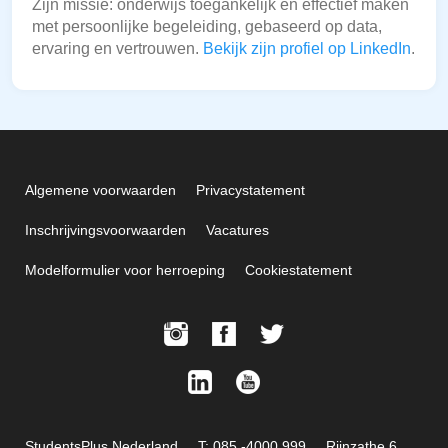
Zijn missie: onderwijs toegankelijk en effectief maken
met persoonlijke begeleiding, gebaseerd op data,
ervaring en vertrouwen.
Bekijk zijn profiel op LinkedIn
.
Algemene voorwaarden
Privacystatement
Inschrijvingsvoorwaarden
Vacatures
Modelformulier voor herroeping
Cookiestatement
StudentsPlus Nederland
T: 085 -4000 999
Rijnzathe 6