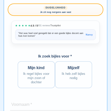
DUIDELIJKHEID
Je zit nog nergens aan vast
★ ★ ★ ★ ★
Trustpilot
4.5 / 5
931 reviews
“Het was heel snel geregeld dat er een goede bijles docent aan
“We zijn ze
Nancy
huis kon komen”
Bedankt voo
Ik zoek bijles voor *
Mijn kind
Mijzelf
Ik regel bijles voor
Ik heb zelf bijles
mijn zoon of
nodig
dochter
Voornaam *