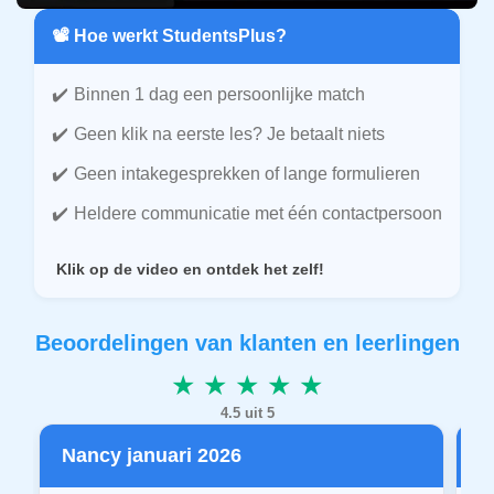
📽️ Hoe werkt StudentsPlus?
Binnen 1 dag een persoonlijke match
Geen klik na eerste les? Je betaalt niets
Geen intakegesprekken of lange formulieren
Heldere communicatie met één contactpersoon
Klik op de video en ontdek het zelf!
Beoordelingen van klanten en leerlingen
★ ★ ★ ★ ★
4.5 uit 5
Nancy januari 2026
P