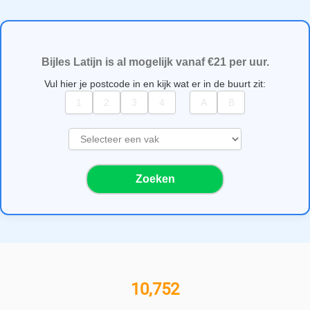
Bijles Latijn is al mogelijk vanaf €21 per uur.
Vul hier je postcode in en kijk wat er in de buurt zit:
S
e
l
Zoeken
e
c
t
e
e
r
e
11,000+ bijlesgevers
e
n