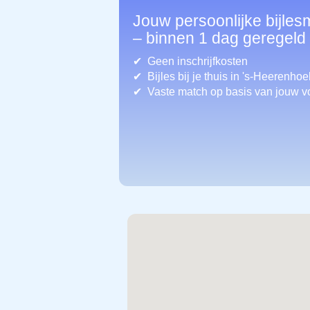
Jouw persoonlijke bijles
– binnen 1 dag geregeld
Geen inschrijfkosten
Bijles bij je thuis in 's-Heerenhoe
Vaste match op basis van jouw v