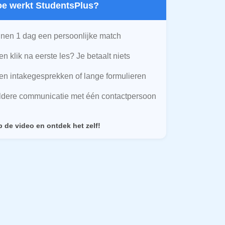
Hoe werkt StudentsPlus?
nen 1 dag een persoonlijke match
n klik na eerste les? Je betaalt niets
n intakegesprekken of lange formulieren
ldere communicatie met één contactpersoon
p de video en ontdek het zelf!