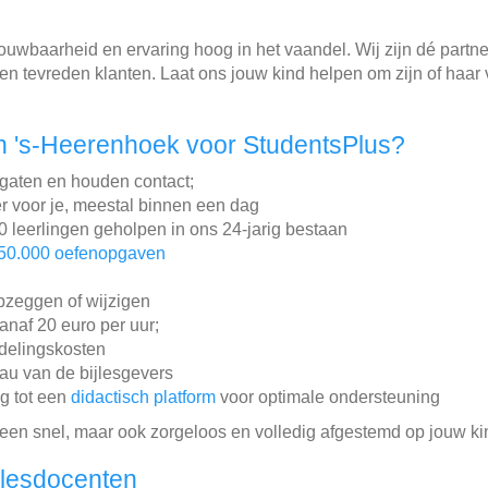
trouwbaarheid en ervaring hoog in het vaandel. Wij zijn dé partne
n tevreden klanten. Laat ons jouw kind helpen om zijn of haar v
n 's-Heerenhoek voor StudentsPlus?
gaten en houden contact;
r voor je, meestal binnen een dag
leerlingen geholpen in ons 24-jarig bestaan
50.000 oefenopgaven
pzeggen of wijzigen
vanaf 20 euro per uur;
ddelingskosten
au van de bijlesgevers
ng tot een
didactisch platform
voor optimale ondersteuning
lleen snel, maar ook zorgeloos en volledig afgestemd op jouw ki
jlesdocenten