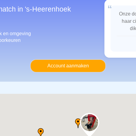
“
match in 's-Heerenhoek
Onze do
haar c
di
k
en omgeving
oorkeuren
Account aanmaken