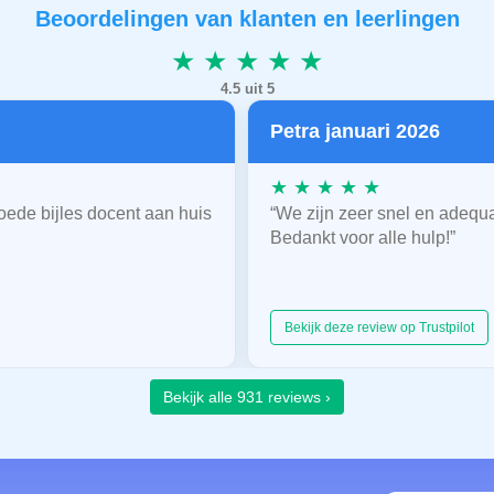
Beoordelingen van klanten en leerlingen
★ ★ ★ ★ ★
4.5 uit 5
Petra januari 2026
★ ★ ★ ★ ★
oede bijles docent aan huis
“We zijn zeer snel en adequ
Bedankt voor alle hulp!”
Bekijk deze review op Trustpilot
Bekijk alle 931 reviews ›