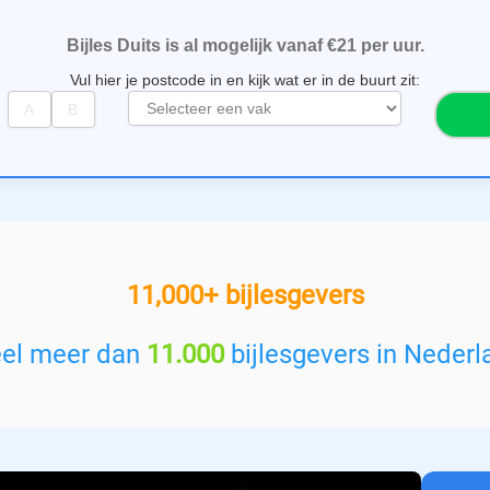
Bijles Duits is al mogelijk vanaf €21 per uur.
Vul hier je postcode in en kijk wat er in de buurt zit:
S
e
l
e
c
t
e
e
11,000+ bijlesgevers
r
e
e
eel meer dan
11.000
bijlesgevers in Nederl
n
v
a
k
: