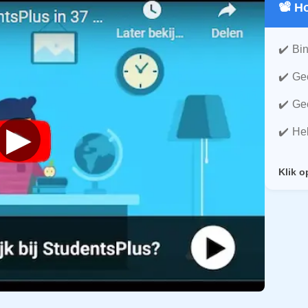
📽️ 
Bin
Gee
Gee
▶
He
Klik o