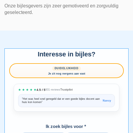
Onze bijlesgevers zijn zeer gemotiveerd en zorgvuldig
geselecteerd.
Interesse in bijles?
DUIDELIJKHEID
Je zit nog nergens aan vast
★ ★ ★ ★ ★
Trustpilot
4.5 / 5
931 reviews
“Het was heel snel geregeld dat er een goede bijles docent aan
“We zijn ze
Nancy
huis kon komen”
Bedankt voo
Ik zoek bijles voor *