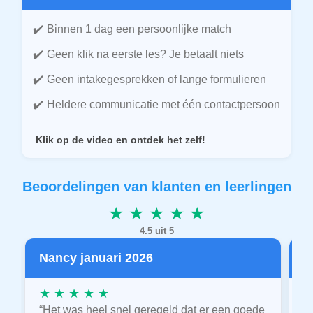
Binnen 1 dag een persoonlijke match
Geen klik na eerste les? Je betaalt niets
Geen intakegesprekken of lange formulieren
Heldere communicatie met één contactpersoon
Klik op de video en ontdek het zelf!
Beoordelingen van klanten en leerlingen
★ ★ ★ ★ ★
4.5 uit 5
Nancy januari 2026
P
★ ★ ★ ★ ★
★
“Het was heel snel geregeld dat er een goede
“