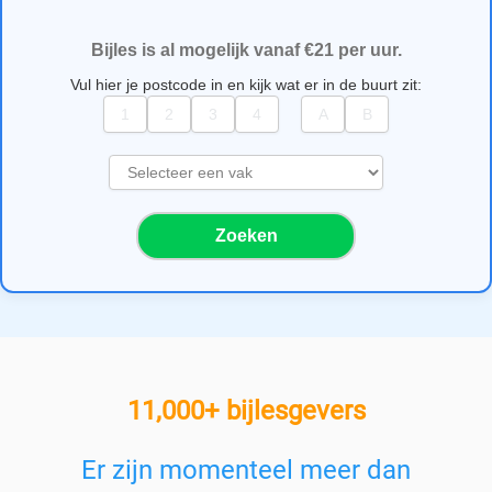
Bijles is al mogelijk vanaf €21 per uur.
Vul hier je postcode in en kijk wat er in de buurt zit:
S
e
l
Zoeken
e
c
t
e
e
r
e
11,000+ bijlesgevers
e
n
v
Er zijn momenteel meer dan
a