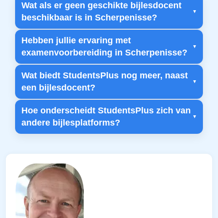
Wat als er geen geschikte bijlesdocent
beschikbaar is in Scherpenisse?
Hebben jullie ervaring met
examenvoorbereiding in Scherpenisse?
Wat biedt StudentsPlus nog meer, naast
een bijlesdocent?
Hoe onderscheidt StudentsPlus zich van
andere bijlesplatforms?