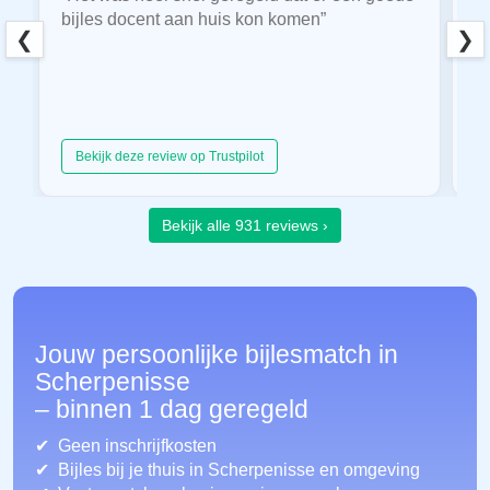
bijles docent aan huis kon komen”
E
❮
❯
hu
Bekijk deze review op Trustpilot
Bekijk alle 931 reviews ›
Jouw persoonlijke bijlesmatch in
Scherpenisse
– binnen 1 dag geregeld
Geen inschrijfkosten
Bijles bij je thuis in Scherpenisse
en omgeving