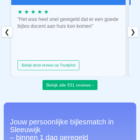
★ ★ ★ ★ ★
★
“Het was heel snel geregeld dat er een goede
“
bijles docent aan huis kon komen”
E
❮
❯
hu
Bekijk deze review op Trustpilot
Bekijk alle 931 reviews ›
Jouw persoonlijke bijlesmatch in
Sleeuwijk
– binnen 1 dag geregeld