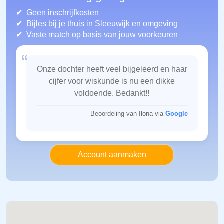
Geen inschrijfkosten
Bijles bij je thuis in Sleeuwijk
en omgeving
Vaste match op basis van jouw voorkeuren
“
Onze dochter heeft veel bijgeleerd en haar
cijfer voor wiskunde is nu een dikke
voldoende. Bedankt!!
Beoordeling van Ilona via
Google
Account aanmaken