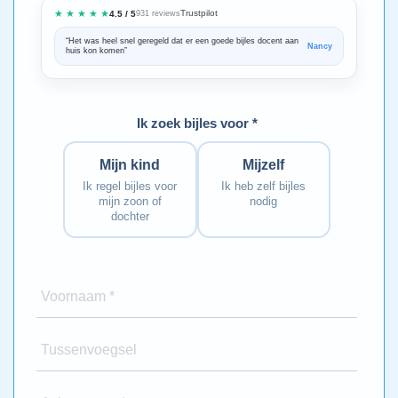
★ ★ ★ ★ ★
Trustpilot
4.5 / 5
931 reviews
“Het was heel snel geregeld dat er een goede bijles docent aan
“We zijn ze
Nancy
huis kon komen”
Bedankt voo
Ik zoek bijles voor *
Mijn kind
Mijzelf
Ik regel bijles voor
Ik heb zelf bijles
mijn zoon of
nodig
dochter
Voornaam *
Tussenvoegsel