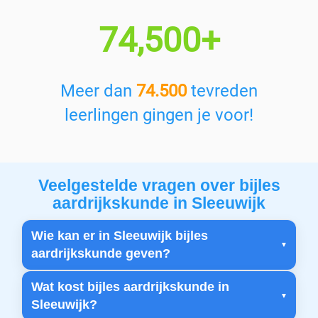
74,500+
Meer dan
74.500
tevreden
leerlingen gingen je voor!
Veelgestelde vragen over bijles
aardrijkskunde in Sleeuwijk
Wie kan er in Sleeuwijk bijles
aardrijkskunde geven?
Wat kost bijles aardrijkskunde in
Sleeuwijk?