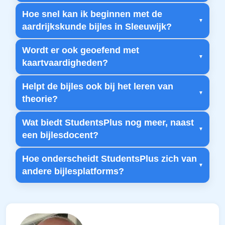
Hoe snel kan ik beginnen met de
aardrijkskunde bijles in Sleeuwijk?
Wordt er ook geoefend met
kaartvaardigheden?
Helpt de bijles ook bij het leren van
theorie?
Wat biedt StudentsPlus nog meer, naast
een bijlesdocent?
Hoe onderscheidt StudentsPlus zich van
andere bijlesplatforms?