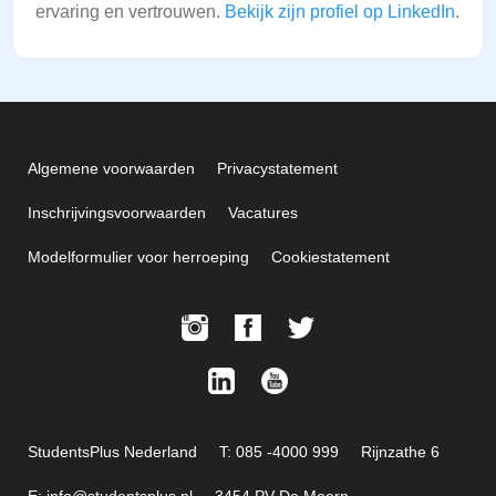
ervaring en vertrouwen.
Bekijk zijn profiel op LinkedIn
.
Algemene voorwaarden
Privacystatement
Inschrijvingsvoorwaarden
Vacatures
Modelformulier voor herroeping
Cookiestatement
StudentsPlus Nederland
T: 085 -4000 999
Rijnzathe 6