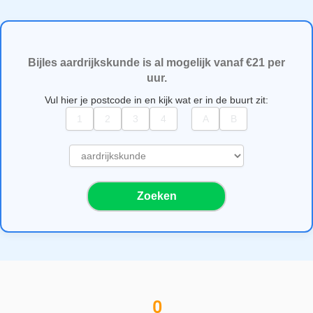
Bijles aardrijkskunde is al mogelijk vanaf €21 per
uur.
Vul hier je postcode in en kijk wat er in de buurt zit:
S
e
l
Zoeken
e
c
t
e
e
r
e
0
e