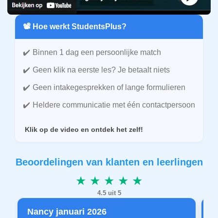
📽️ Hoe werkt StudentsPlus?
Binnen 1 dag een persoonlijke match
Geen klik na eerste les? Je betaalt niets
Geen intakegesprekken of lange formulieren
Heldere communicatie met één contactpersoon
Klik op de video en ontdek het zelf!
Beoordelingen van klanten en leerlingen
★ ★ ★ ★ ★
4.5 uit 5
Nancy januari 2026
P