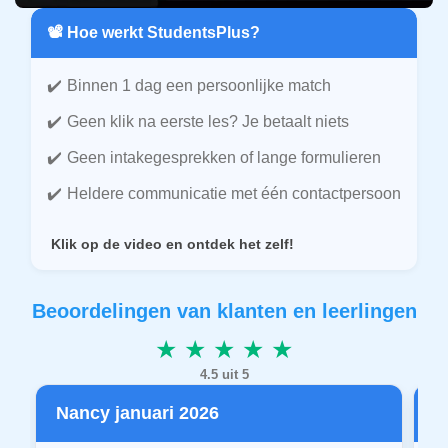
📽️ Hoe werkt StudentsPlus?
Binnen 1 dag een persoonlijke match
Geen klik na eerste les? Je betaalt niets
Geen intakegesprekken of lange formulieren
Heldere communicatie met één contactpersoon
Klik op de video en ontdek het zelf!
Beoordelingen van klanten en leerlingen
★ ★ ★ ★ ★
4.5 uit 5
Nancy januari 2026
P