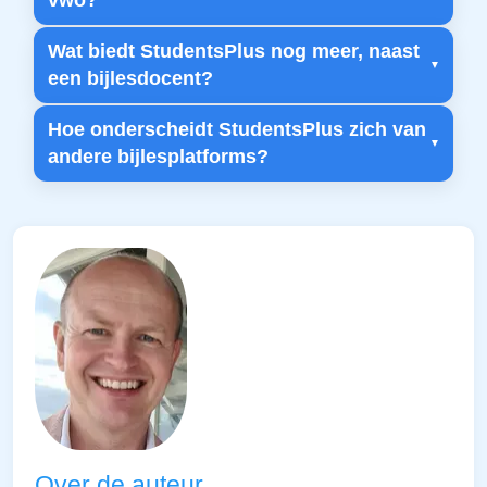
vwo?
Wat biedt StudentsPlus nog meer, naast
een bijlesdocent?
Hoe onderscheidt StudentsPlus zich van
andere bijlesplatforms?
Over de auteur