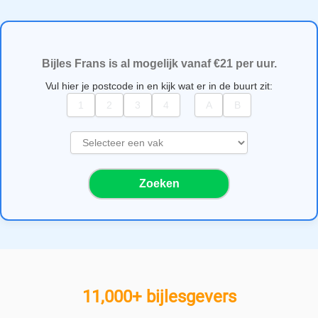
Bijles Frans is al mogelijk vanaf €21 per uur.
Vul hier je postcode in en kijk wat er in de buurt zit:
S
e
l
Zoeken
e
c
t
e
e
r
e
11,000+ bijlesgevers
e
n