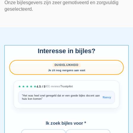
Onze bijlesgevers zijn zeer gemotiveerd en zorgvuldig
geselecteerd.
Interesse in bijles?
DUIDELIJKHEID
Je zit nog nergens aan vast
★ ★ ★ ★ ★
Trustpilot
4.5 / 5
931 reviews
“Het was heel snel geregeld dat er een goede bijles docent aan
“We zijn ze
Nancy
huis kon komen”
Bedankt voo
Ik zoek bijles voor *