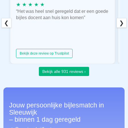
★ ★ ★ ★ ★
★
“Het was heel snel geregeld dat er een goede
“
bijles docent aan huis kon komen”
E
❮
❯
hu
Bekijk deze review op Trustpilot
Bekijk alle 931 reviews ›
Jouw persoonlijke bijlesmatch in
Sleeuwijk
– binnen 1 dag geregeld