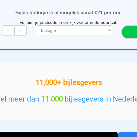
Bijles biologie is al mogelijk vanaf €21 per uur.
Vul hier je postcode in en kijk wat er in de buurt zit:
S
e
l
e
c
t
e
e
11,000+ bijlesgevers
r
e
e
eel meer dan
11.000
bijlesgevers in Nederl
n
v
a
k
: