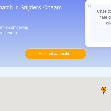
“
smatch in Snijders-Chaam
Onze do
haar c
di
haam
en omgeving
oorkeuren
Account aanmaken