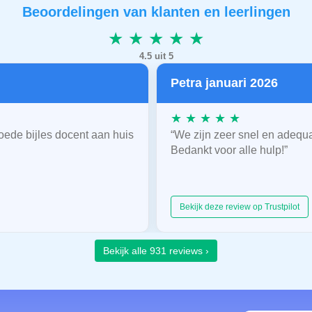
Beoordelingen van klanten en leerlingen
★ ★ ★ ★ ★
4.5 uit 5
Petra januari 2026
★ ★ ★ ★ ★
oede bijles docent aan huis
“We zijn zeer snel en adequ
Bedankt voor alle hulp!”
Bekijk deze review op Trustpilot
Bekijk alle 931 reviews ›