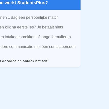
Hoe werkt StudentsPlus?
nen 1 dag een persoonlijke match
n klik na eerste les? Je betaalt niets
n intakegesprekken of lange formulieren
ldere communicatie met één contactpersoon
p de video en ontdek het zelf!