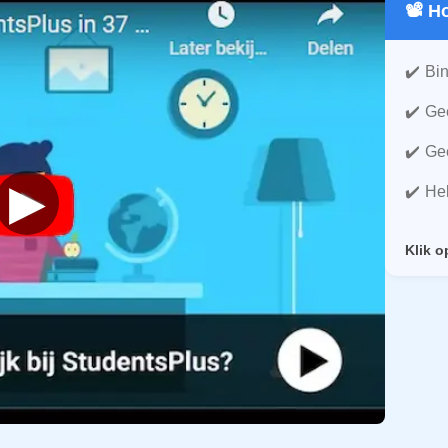
📽️ 
Bin
Gee
Gee
▶
He
Klik o