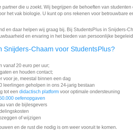
e partner die u zoekt. Wij begrijpen de behoeften van studente
r het vak biologie. U kunt op ons rekenen voor betrouwbare en 
kind en daar helpen wij graag bij. Bij StudentsPlus in Snijders
uwbaarheid en ervaring in het bieden van persoonlijke begeleid
n Snijders-Chaam voor StudentsPlus?
en vanaf 20 euro per uur;
gaten en houden contact;
r voor je, meestal binnen een dag
leerlingen geholpen in ons 24-jarig bestaan
ng tot een
didactisch platform
voor optimale ondersteuning
50.000 oefenopgaven
au van de bijlesgevers
ddelingskosten
pzeggen of wijzigen
rouwen en de rust die nodig is om weer vooruit te komen.