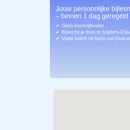
Jouw persoonlijke bijle
– binnen 1 dag geregeld
Geen inschrijfkosten
Bijles bij je thuis in Snijders-C
Vaste match op basis van jouw v