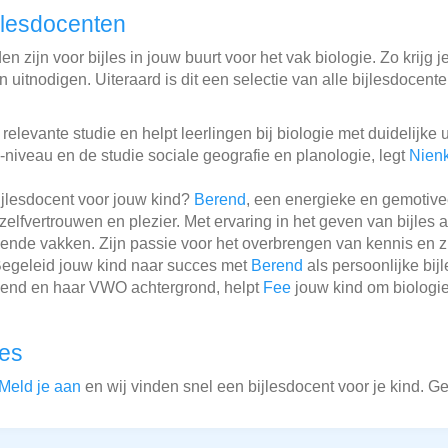
jlesdocenten
 zijn voor bijles in jouw buurt voor het vak biologie. Zo krijg j
 uitnodigen. Uiteraard is dit een selectie van alle bijlesdocent
levante studie en helpt leerlingen bij biologie met duidelijke u
niveau en de studie sociale geografie en planologie, legt
Nien
ijlesdocent voor jouw kind?
Berend
, een energieke en gemotivee
zelfvertrouwen en plezier. Met ervaring in het geven van bijles
lende vakken. Zijn passie voor het overbrengen van kennis en z
 Begeleid jouw kind naar succes met
Berend
als persoonlijke bij
kend en haar VWO achtergrond, helpt
Fee
jouw kind om biologie
les
Meld je aan
en wij vinden snel een bijlesdocent voor je kind. G