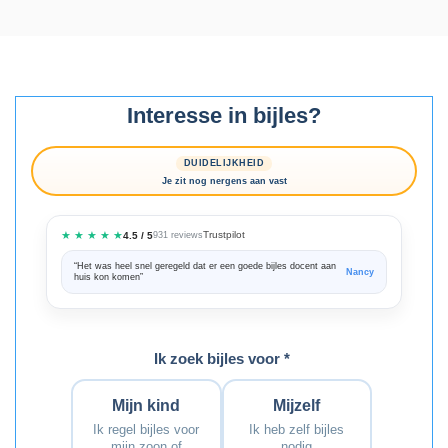
Interesse in bijles?
DUIDELIJKHEID
Je zit nog nergens aan vast
★ ★ ★ ★ ★
Trustpilot
4.5 / 5
931 reviews
“Het was heel snel geregeld dat er een goede bijles docent aan
“We zijn ze
Nancy
huis kon komen”
Bedankt voo
Ik zoek bijles voor *
Mijn kind
Mijzelf
Ik regel bijles voor
Ik heb zelf bijles
mijn zoon of
nodig