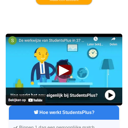
▶
📽️ Hoe werkt StudentsPlus?
Binnen 1 dag een persoonlijke match