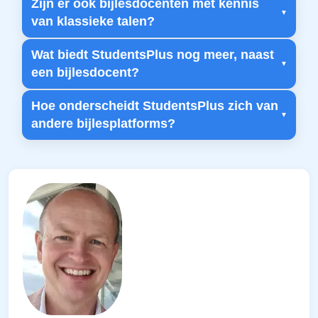
Zijn er ook bijlesdocenten met kennis
van klassieke talen?
Wat biedt StudentsPlus nog meer, naast
een bijlesdocent?
Hoe onderscheidt StudentsPlus zich van
andere bijlesplatforms?