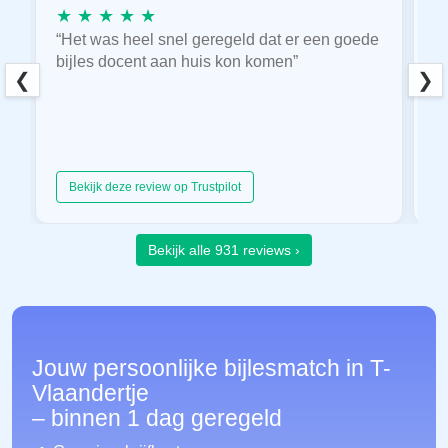
★ ★ ★ ★ ★
★
“Het was heel snel geregeld dat er een goede
“
bijles docent aan huis kon komen”
E
❮
❯
hu
Bekijk deze review op Trustpilot
Bekijk alle 931 reviews ›
Jouw persoonlijke bijlesmatch in T-
Vlaandertje
– binnen 1 dag geregeld