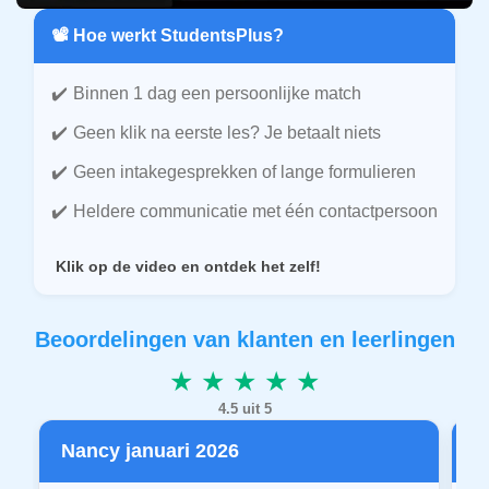
📽️ Hoe werkt StudentsPlus?
Binnen 1 dag een persoonlijke match
Geen klik na eerste les? Je betaalt niets
Geen intakegesprekken of lange formulieren
Heldere communicatie met één contactpersoon
Klik op de video en ontdek het zelf!
Beoordelingen van klanten en leerlingen
★ ★ ★ ★ ★
4.5 uit 5
Nancy januari 2026
P