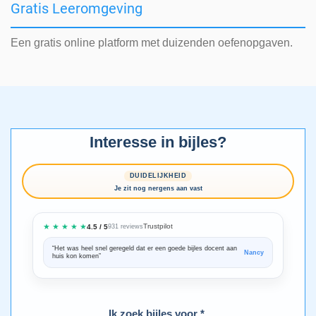
Gratis Leeromgeving
Een gratis online platform met duizenden oefenopgaven.
Interesse in bijles?
DUIDELIJKHEID
Je zit nog nergens aan vast
★ ★ ★ ★ ★
Trustpilot
4.5 / 5
931 reviews
“Het was heel snel geregeld dat er een goede bijles docent aan
“We zijn ze
Nancy
huis kon komen”
Bedankt voo
Ik zoek bijles voor *