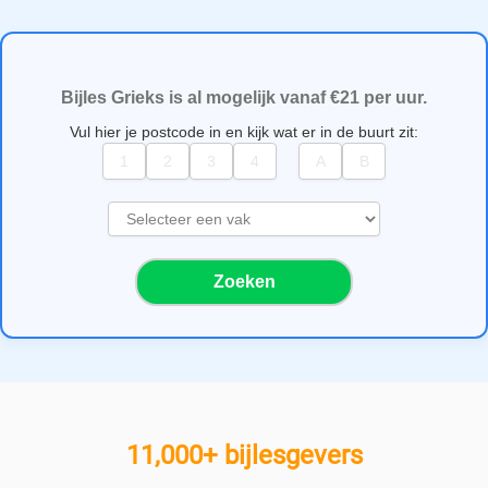
Bijles Grieks is al mogelijk vanaf €21 per uur.
Vul hier je postcode in en kijk wat er in de buurt zit:
S
e
l
Zoeken
e
c
t
e
e
r
e
11,000+ bijlesgevers
e
n