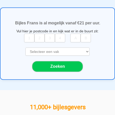
Bijles Frans is al mogelijk vanaf €21 per uur.
Vul hier je postcode in en kijk wat er in de buurt zit:
S
e
l
Zoeken
e
c
t
e
e
r
e
11,000+ bijlesgevers
e
n