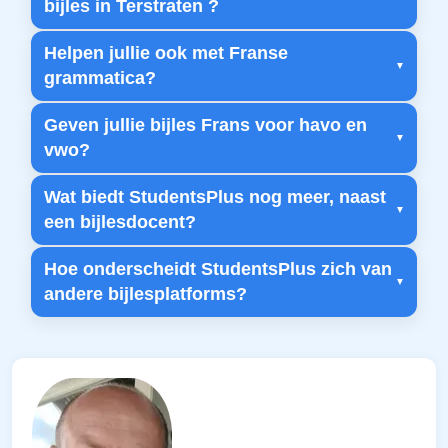
bijles in Terstraten ?
Helpen jullie ook met Franse
grammatica?
Geven jullie bijles Frans voor havo en
vwo?
Wat biedt StudentsPlus nog meer, naast
een bijlesdocent?
Hoe onderscheidt StudentsPlus zich van
andere bijlesplatforms?