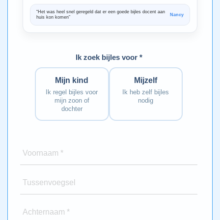
“Het was heel snel geregeld dat er een goede bijles docent aan
“We zijn ze
Nancy
huis kon komen”
Bedankt voo
Ik zoek bijles voor *
Mijn kind
Mijzelf
Ik regel bijles voor
Ik heb zelf bijles
mijn zoon of
nodig
dochter
Voornaam *
Tussenvoegsel
Achternaam *