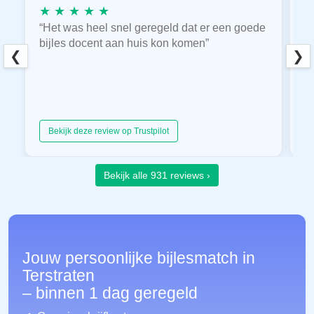
★ ★ ★ ★ ★
★
“Het was heel snel geregeld dat er een goede
“
bijles docent aan huis kon komen”
E
❮
❯
hu
Bekijk deze review op Trustpilot
Bekijk alle 931 reviews ›
Jouw persoonlijke bijlesmatch in
Terstraten
– binnen 1 dag geregeld