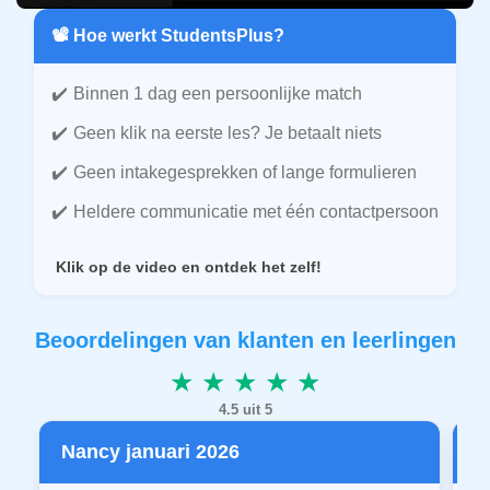
📽️ Hoe werkt StudentsPlus?
Binnen 1 dag een persoonlijke match
Geen klik na eerste les? Je betaalt niets
Geen intakegesprekken of lange formulieren
Heldere communicatie met één contactpersoon
Klik op de video en ontdek het zelf!
Beoordelingen van klanten en leerlingen
★ ★ ★ ★ ★
4.5 uit 5
Nancy januari 2026
P