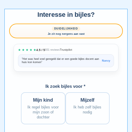
Interesse in bijles?
DUIDELIJKHEID
Je zit nog nergens aan vast
★ ★ ★ ★ ★
Trustpilot
4.5 / 5
931 reviews
“Het was heel snel geregeld dat er een goede bijles docent aan
“We zijn ze
Nancy
huis kon komen”
Bedankt voo
Ik zoek bijles voor *
Mijn kind
Mijzelf
Ik regel bijles voor
Ik heb zelf bijles
mijn zoon of
nodig
dochter