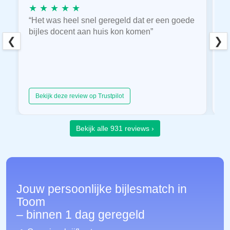
★ ★ ★ ★ ★
★
“Het was heel snel geregeld dat er een goede
“
bijles docent aan huis kon komen”
E
❮
❯
hu
Bekijk deze review op Trustpilot
Bekijk alle 931 reviews ›
Jouw persoonlijke bijlesmatch in
Toom
– binnen 1 dag geregeld