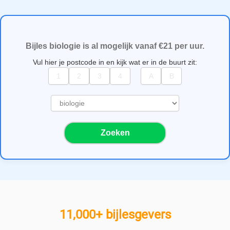
Bijles biologie is al mogelijk vanaf €21 per uur.
Vul hier je postcode in en kijk wat er in de buurt zit:
S
e
l
Zoeken
e
c
t
e
e
r
e
11,000+ bijlesgevers
e
n