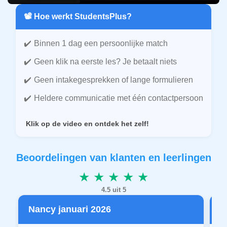
📽️ Hoe werkt StudentsPlus?
Binnen 1 dag een persoonlijke match
Geen klik na eerste les? Je betaalt niets
Geen intakegesprekken of lange formulieren
Heldere communicatie met één contactpersoon
Klik op de video en ontdek het zelf!
Beoordelingen van klanten en leerlingen
★ ★ ★ ★ ★
4.5 uit 5
Nancy januari 2026
P