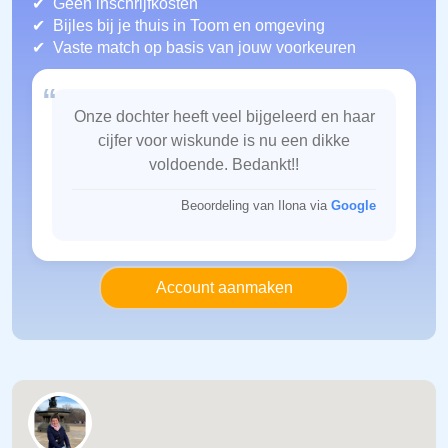
Geen inschrijfkosten
Bijles bij je thuis in Toom
en omgeving
Vaste match op basis van jouw voorkeuren
“
Onze dochter heeft veel bijgeleerd en haar
cijfer voor wiskunde is nu een dikke
voldoende. Bedankt!!
Beoordeling van Ilona via
Google
Account aanmaken