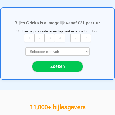
Bijles Grieks is al mogelijk vanaf €21 per uur.
Vul hier je postcode in en kijk wat er in de buurt zit:
S
e
l
Zoeken
e
c
t
e
e
r
e
11,000+ bijlesgevers
e
n