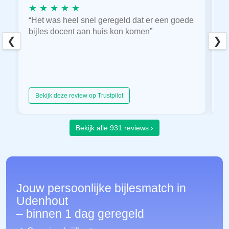
★ ★ ★ ★ ★
★
“Het was heel snel geregeld dat er een goede
“
bijles docent aan huis kon komen”
E
❮
❯
hu
Bekijk deze review op Trustpilot
Bekijk alle 931 reviews ›
Jouw persoonlijke bijlesmatch in
Udenhout
– binnen 1 dag geregeld