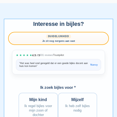
Interesse in bijles?
DUIDELIJKHEID
Je zit nog nergens aan vast
★ ★ ★ ★ ★
Trustpilot
4.5 / 5
931 reviews
“Het was heel snel geregeld dat er een goede bijles docent aan
“We zijn ze
Nancy
huis kon komen”
Bedankt voo
Ik zoek bijles voor *
Mijn kind
Mijzelf
Ik regel bijles voor
Ik heb zelf bijles
mijn zoon of
nodig
dochter