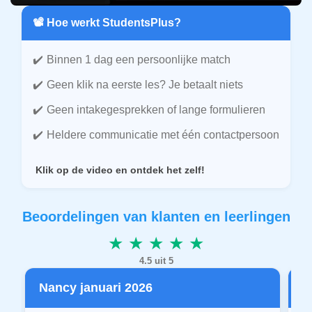
📽️ Hoe werkt StudentsPlus?
Binnen 1 dag een persoonlijke match
Geen klik na eerste les? Je betaalt niets
Geen intakegesprekken of lange formulieren
Heldere communicatie met één contactpersoon
Klik op de video en ontdek het zelf!
Beoordelingen van klanten en leerlingen
★ ★ ★ ★ ★
4.5 uit 5
Nancy januari 2026
P