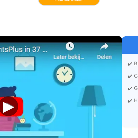
B
G
G
▶
H