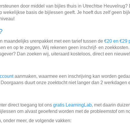
steunen door middel van bijles thuis in Utrechtse Heuvelrug? D
 wekelijkse basis de bijlessen geeft. Je hoeft dus zelf geen bijl
 niveau!
?
 maandelijks urenpakket met een tarief tussen de
€20 en €29 p
n en op te zeggen. Wij rekenen geen inschrijf- en zoekkosten. D
sgever? Dan zoeken wij, uiteraard kosteloos, direct een nieuwe
account
aanmaken, waarmee een inschrijving kan worden gedaa
. Doorgaans duurt onze zoektocht niet langer dan 2 werkdagen e
hter direct toegang tot ons
gratis LearningLab
, met daarin duiz
jlessen om alvast geoefend worden met de probleemstof om nog 
in, onder meer, de volgende vakken: