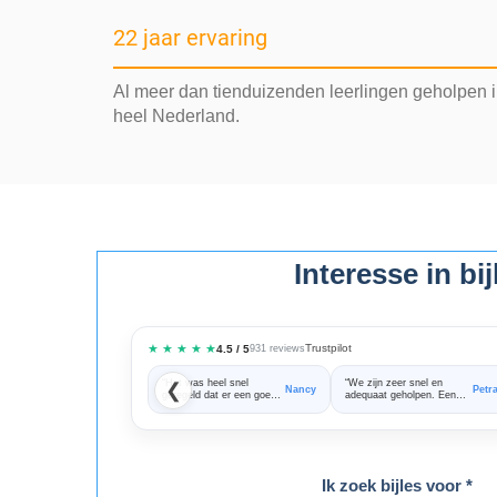
22 jaar ervaring
Al meer dan tienduizenden leerlingen geholpen 
heel Nederland.
Interesse in bi
★ ★ ★ ★ ★
Trustpilot
4.5 / 5
931 reviews
“Het was heel snel
“We zijn zeer snel en
❮
Nancy
Petr
geregeld dat er een goede
adequaat geholpen. Een
bijles docent aan huis kon
fijne samenwerking!
komen”
Bedankt voor alle hulp!”
Ik zoek bijles voor *