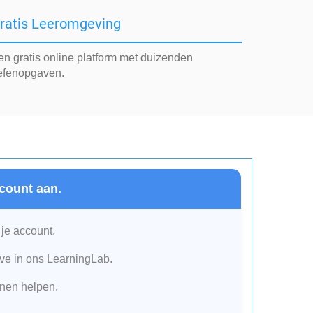
ratis Leeromgeving
en gratis online platform met duizenden
efenopgaven.
count aan.
 je account.
e in ons LearningLab.
nen helpen.