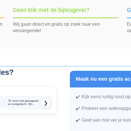
Geen klik met de bijlesgever?
G
in
Wij gaan direct en gratis op zoek naar een
E
vervangende!
o
jles?
Maak nu een gratis ac
Kijk eens rustig rond op
“Er werd snel gereageerd
“Super snel en
❯
a
Wies
Sabine
en meegedacht. Mn
professioneel geholpen.
dochter is heel goed opweg
Twee dagen later stond
Probeer een oefenopgav
geholpen met haar
er al iemand op de stoep
Wiskunde. Ze haalde
om mijn dochter bijles te
meteen een goed cijfer.
geven. De match op
Geef aan hoe we je kun
Dus er is snel resultaat.”
wiskunde bleek er niet
helemaal. Dus we
zochten verder. Maar ook
de afhandeling daarvan