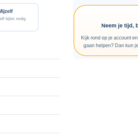
was zeer prettig en
professioneel.”
Mijzelf
elf bijles nodig
Neem je tijd, 
Kijk rond op je account e
gaan helpen? Dan kun je 