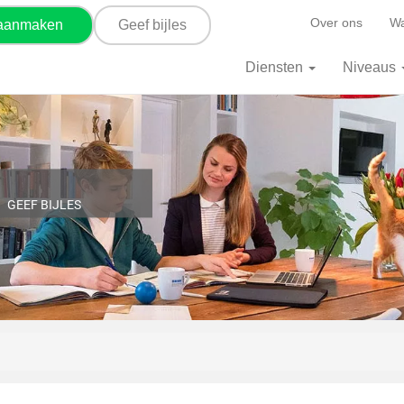
Over ons
Wa
 aanmaken
Geef bijles
Diensten
Niveaus
GEEF BIJLES