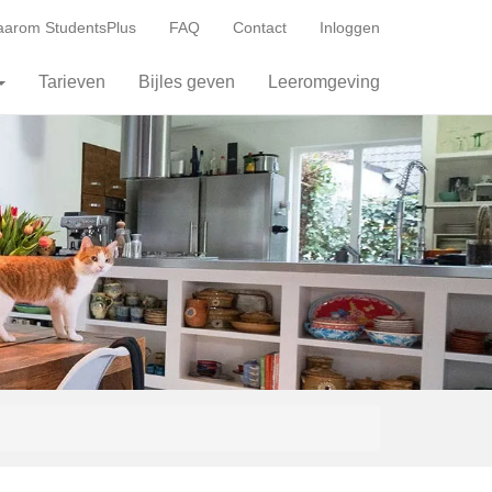
arom StudentsPlus
FAQ
Contact
Inloggen
Tarieven
Bijles geven
Leeromgeving