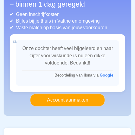
– binnen 1 dag geregeld
Geen inschrijfkosten
Bijles bij je thuis in Valthe
en omgeving
Vaste match op basis van jouw voorkeuren
“
Onze dochter heeft veel bijgeleerd en haar
cijfer voor wiskunde is nu een dikke
voldoende. Bedankt!!
Beoordeling van Ilona via
Google
Account aanmaken