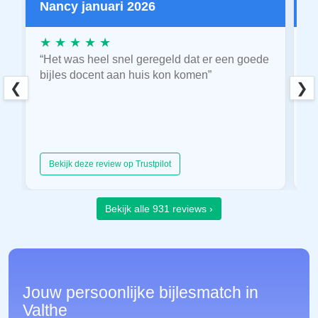
Nancy januari 2026
P
★ ★ ★ ★ ★
★
“Het was heel snel geregeld dat er een goede
“
bijles docent aan huis kon komen”
E
❮
❯
hu
Bekijk deze review op Trustpilot
Bekijk alle 931 reviews ›
Jouw persoonlijke bijlesmatch in
Valthe