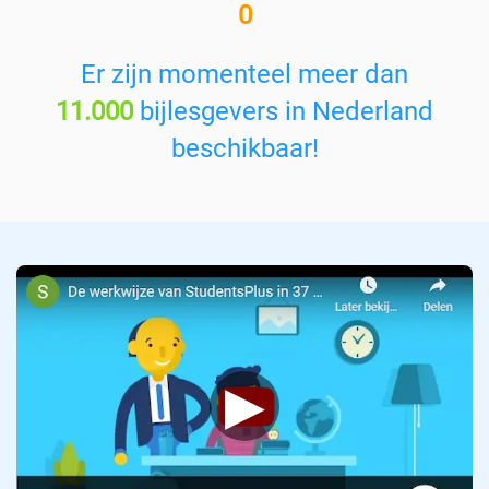
0
e
n
v
Er zijn momenteel meer dan
a
11.000
bijlesgevers in Nederland
k
:
beschikbaar!
▶