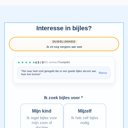
Interesse in bijles?
DUIDELIJKHEID
Je zit nog nergens aan vast
★ ★ ★ ★ ★
Trustpilot
4.5 / 5
931 reviews
“Het was heel snel geregeld dat er een goede bijles docent aan
“We zijn ze
Nancy
huis kon komen”
Bedankt voo
Ik zoek bijles voor *
Mijn kind
Mijzelf
Ik regel bijles voor
Ik heb zelf bijles
mijn zoon of
nodig
dochter