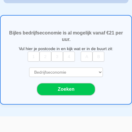
Bijles bedrijfseconomie is al mogelijk vanaf €21 per
uur.
Vul hier je postcode in en kijk wat er in de buurt zit:
S
e
l
Zoeken
e
c
t
e
e
r
e