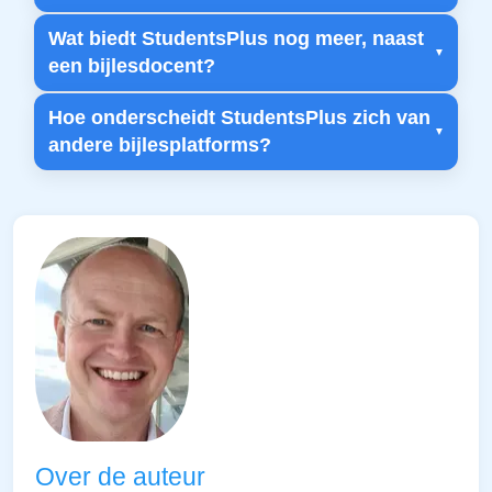
Wat biedt StudentsPlus nog meer, naast
een bijlesdocent?
Hoe onderscheidt StudentsPlus zich van
andere bijlesplatforms?
Over de auteur