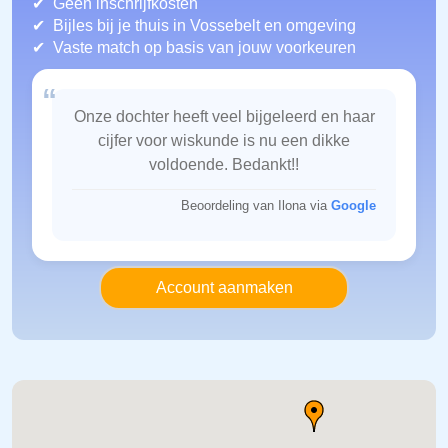
Geen inschrijfkosten
Bijles bij je thuis in Vossebelt
en omgeving
Vaste match op basis van jouw voorkeuren
“
Onze dochter heeft veel bijgeleerd en haar
cijfer voor wiskunde is nu een dikke
voldoende. Bedankt!!
Beoordeling van Ilona via
Google
Account aanmaken