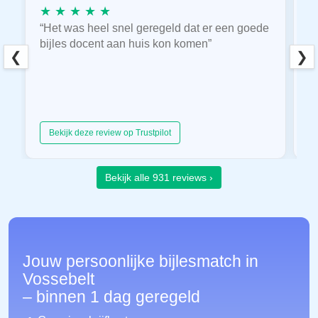
★ ★ ★ ★ ★
★
“Het was heel snel geregeld dat er een goede
“
bijles docent aan huis kon komen”
E
❮
❯
hu
Bekijk deze review op Trustpilot
Bekijk alle 931 reviews ›
Jouw persoonlijke bijlesmatch in
Vossebelt
– binnen 1 dag geregeld