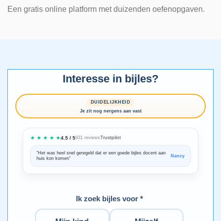
Een gratis online platform met duizenden oefenopgaven.
Interesse in bijles?
DUIDELIJKHEID
Je zit nog nergens aan vast
★ ★ ★ ★ ★
Trustpilot
4.5 / 5
931 reviews
“Het was heel snel geregeld dat er een goede bijles docent aan
“We zijn ze
Nancy
huis kon komen”
Bedankt voo
Ik zoek bijles voor *