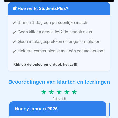
📽️ Hoe werkt StudentsPlus?
Binnen 1 dag een persoonlijke match
Geen klik na eerste les? Je betaalt niets
Geen intakegesprekken of lange formulieren
Heldere communicatie met één contactpersoon
Klik op de video en ontdek het zelf!
Beoordelingen van klanten en leerlingen
★ ★ ★ ★ ★
4.5 uit 5
Nancy januari 2026
P