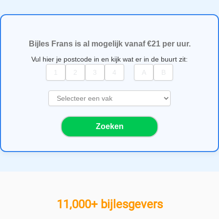
Bijles Frans is al mogelijk vanaf €21 per uur.
Vul hier je postcode in en kijk wat er in de buurt zit:
S
e
l
Zoeken
e
c
t
e
e
r
e
11,000+ bijlesgevers
e
n