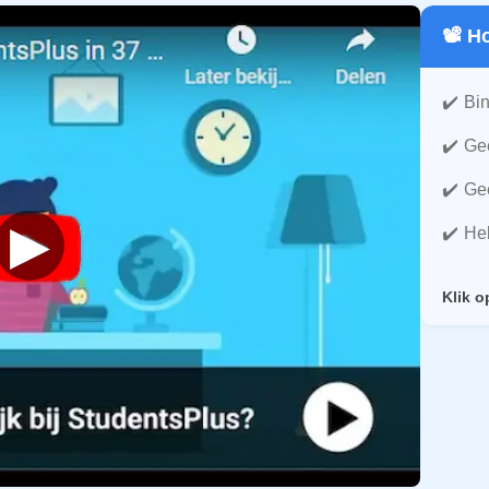
📽️ 
Bin
Gee
Gee
▶
He
Klik o