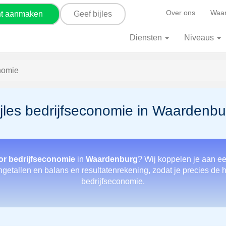
Over ons
Waar
nt aanmaken
Geef bijles
Diensten
Niveaus
nomie
ijles bedrijfseconomie in Waardenbu
or bedrijfseconomie
in
Waardenburg
? Wij koppelen je aan ee
etallen en balans en resultatenrekening, zodat je precies de hu
bedrijfseconomie.