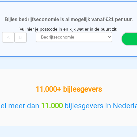
Bijles bedrijfseconomie is al mogelijk vanaf €21 per uur.
Vul hier je postcode in en kijk wat er in de buurt zit:
S
e
l
e
c
t
e
e
11,000+ bijlesgevers
r
e
e
eel meer dan
11.000
bijlesgevers in Nederl
n
v
a
k
: