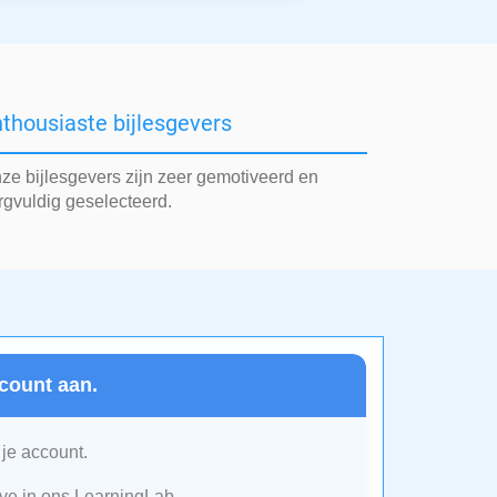
thousiaste bijlesgevers
ze bijlesgevers zijn zeer gemotiveerd en
rgvuldig geselecteerd.
count aan.
 je account.
e in ons LearningLab.