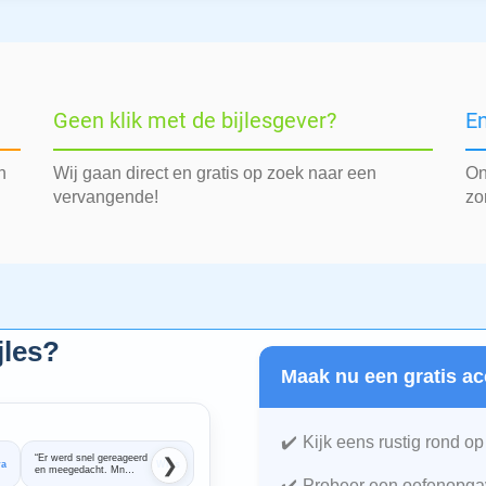
Geen klik met de bijlesgever?
En
n
Wij gaan direct en gratis op zoek naar een
On
vervangende!
zo
jles?
Maak nu een gratis ac
Kijk eens rustig rond op
“Er werd snel gereageerd
“Super snel en
❯
ra
Wies
Sabine
en meegedacht. Mn
professioneel geholpen.
dochter is heel goed
Twee dagen later stond
Probeer een oefenopgav