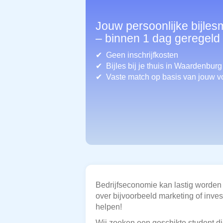
Jouw persoonlijke bijle
– binnen 1 dag geregeld
Geen inschrijfkosten
Bijles bij je thuis in Waardenburg
Vaste match op basis van jouw v
Bedrijfseconomie kan lastig worden
over bijvoorbeeld marketing of invest
helpen!
Wij zoeken een geschikte student die