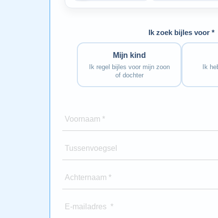
huis kon komen”
Bedankt voor alle hulp!”
Ik zoek bijles voor *
Mijn kind
Ik regel bijles voor mijn zoon
Ik heb
of dochter
Voornaam *
Tussenvoegsel
Achternaam *
E-mailadres *