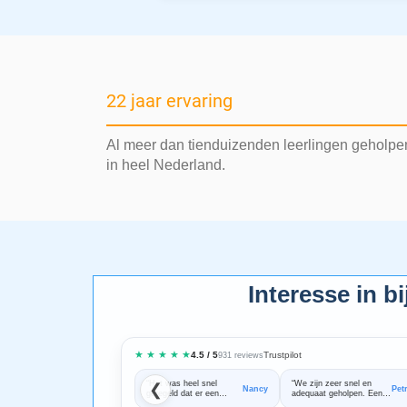
22 jaar ervaring
Al meer dan tienduizenden leerlingen geholpe
in heel Nederland.
Interesse in bi
★ ★ ★ ★ ★
Trustpilot
4.5 / 5
931 reviews
“Het was heel snel
“We zijn zeer snel en
❮
Nancy
Pet
geregeld dat er een
adequaat geholpen. Een
goede bijles docent aan
fijne samenwerking!