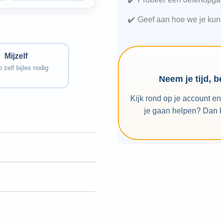
opweg geholpen met haar
er al iemand op de
Wiskunde. Ze haalde
stoep om mijn dochter
meteen een goed cijfer.
bijles te geven. De
Geef aan hoe we je kun
Dus er is snel resultaat.”
match op wiskunde
bleek er niet helemaal.
Dus we zochten verder.
Maar ook de afhandeling
daarvan was zeer
prettig en
professioneel.”
Mijzelf
 zelf bijles nodig
Neem je tijd, 
Kijk rond op je account e
je gaan helpen? Dan k