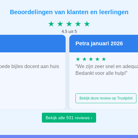
Beoordelingen van klanten en leerlingen
★ ★ ★ ★ ★
4.5 uit 5
Petra januari 2026
★ ★ ★ ★ ★
oede bijles docent aan huis
“We zijn zeer snel en adequ
Bedankt voor alle hulp!”
Bekijk deze review op Trustpilot
Bekijk alle 931 reviews ›