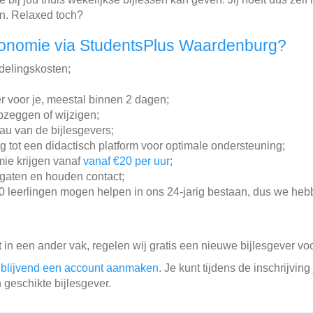
en. Relaxed toch?
conomie via StudentsPlus Waardenburg?
ddelingskosten;
r voor je, meestal binnen 2 dagen;
pzeggen of wijzigen;
au van de bijlesgevers;
g tot een didactisch platform voor optimale ondersteuning;
omie krijgen vanaf
vanaf €20 per uur;
gaten en houden contact;
leerlingen mogen helpen in ons 24-jarig bestaan, dus we hebb
lt in een ander vak, regelen wij gratis een nieuwe bijlesgever voo
ijblijvend een account aanmaken
. Je kunt tijdens de inschrijvi
 geschikte bijlesgever.