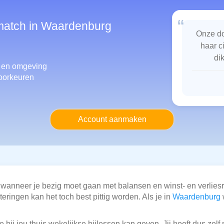
“
smatch in Waardenburg
Onze do
haar c
di
en omgeving
oorkeuren
Account aanmaken
 wanneer je bezig moet gaan met balansen en winst- en verlie
eringen kan het toch best pittig worden. Als je in
Waardenburg
 bij jou thuis wekelijkse bijlessen kan geven. Jij hoeft dus zel