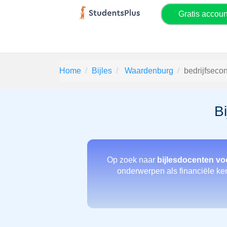
Gratis accou
Home
Bijles
Waardenburg
bedrijfseco
B
Op zoek naar
bijlesdocenten vo
onderwerpen als financiële keng