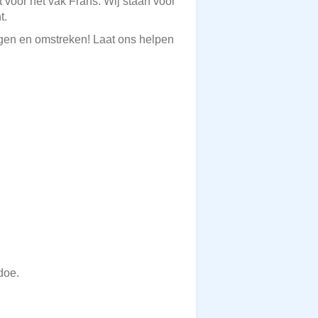
 voor het vak Frans. Wij staan voor
t.
ngen en omstreken! Laat ons helpen
doe.