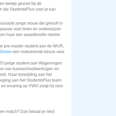
een beetje gevoel bij de
en die StudentsPlus voor je kan
ousiaste jonge vrouw die gelooft in
passie voor leren en onderwijzen
aken haar een waardevolle mentor
ige pre-master student aan de WUR,
Simon
een motiverende keuze voor
 20-jarige student aan Wageningen
iden van basisschoolleerlingen en
elt. Haar toewijding aan het
oeging aan het StudentsPlus team.
k en ervaring op VWO zorgt hij voor
een match? Dan betaal je niks!