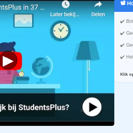
📽️ 
Bin
Gee
Gee
▶
He
Klik o