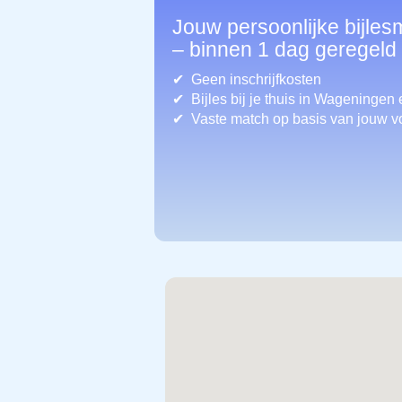
Jouw persoonlijke bijle
– binnen 1 dag geregeld
Geen inschrijfkosten
Bijles bij je thuis in Wageningen
Vaste match op basis van jouw v