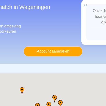
“
smatch in Wageningen
Onze do
haar c
di
en omgeving
oorkeuren
Account aanmaken