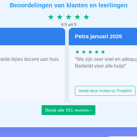
Beoordelingen van klanten en leerlingen
★ ★ ★ ★ ★
4.5 uit 5
Petra januari 2026
★ ★ ★ ★ ★
oede bijles docent aan huis
“We zijn zeer snel en adequ
Bedankt voor alle hulp!”
Bekijk deze review op Trustpilot
Bekijk alle 931 reviews ›