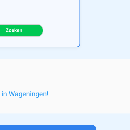
Zoeken
r in Wageningen
!