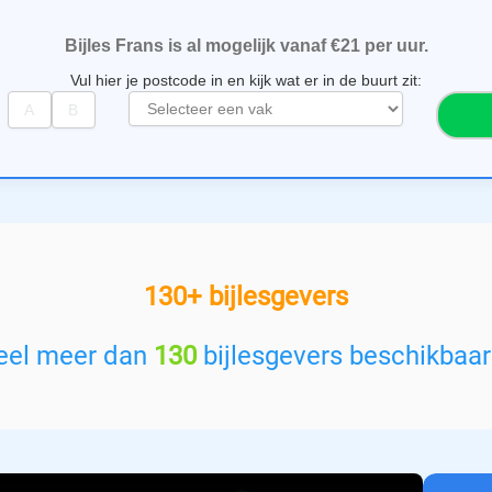
Bijles Frans is al mogelijk vanaf €21 per uur.
Vul hier je postcode in en kijk wat er in de buurt zit:
S
e
l
e
c
t
e
e
130+ bijlesgevers
r
e
e
eel meer dan
130
bijlesgevers beschikbaa
n
v
a
k
: