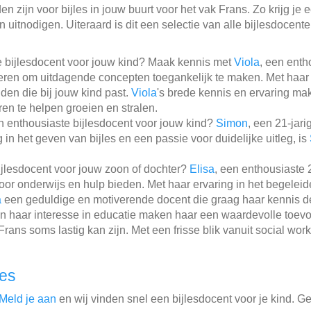
 zijn voor bijles in jouw buurt voor het vak Frans. Zo krijg je 
 uitnodigen. Uiteraard is dit een selectie van alle bijlesdocent
e bijlesdocent voor jouw kind? Maak kennis met
Viola
, een enth
eren om uitdagende concepten toegankelijk te maken. Met haar 
nden die bij jouw kind past.
Viola
's brede kennis en ervaring m
ren te helpen groeien en stralen.
 enthousiaste bijlesdocent voor jouw kind?
Simon
, een 21-jar
ng in het geven van bijles en een passie voor duidelijke uitleg, is
jlesdocent voor jouw zoon of dochter?
Elisa
, een enthousiaste
 voor onderwijs en hulp bieden. Met haar ervaring in het begele
a
een geduldige en motiverende docent die graag haar kennis de
n haar interesse in educatie maken haar een waardevolle toev
rans soms lastig kan zijn. Met een frisse blik vanuit social wor
les
Meld je aan
en wij vinden snel een bijlesdocent voor je kind. G