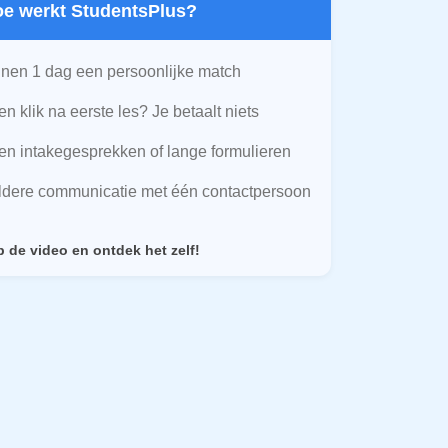
Hoe werkt StudentsPlus?
nen 1 dag een persoonlijke match
n klik na eerste les? Je betaalt niets
n intakegesprekken of lange formulieren
ldere communicatie met één contactpersoon
p de video en ontdek het zelf!