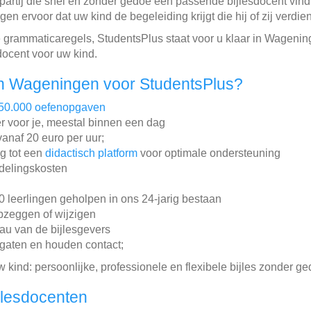
partij die snel en zonder gedoe een passende bijlesdocent vindt
en ervoor dat uw kind de begeleiding krijgt die hij of zij verdien
 grammaticaregels, StudentsPlus staat voor u klaar in Wageni
sdocent voor uw kind.
n Wageningen voor StudentsPlus?
50.000 oefenopgaven
r voor je, meestal binnen een dag
 vanaf 20 euro per uur;
ng tot een
didactisch platform
voor optimale ondersteuning
ddelingskosten
leerlingen geholpen in ons 24-jarig bestaan
pzeggen of wijzigen
au van de bijlesgevers
gaten en houden contact;
w kind: persoonlijke, professionele en flexibele bijles zonder ge
jlesdocenten