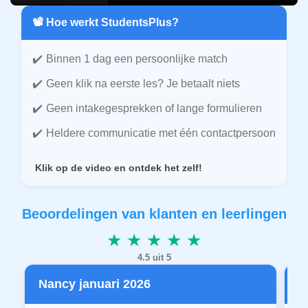
📽️ Hoe werkt StudentsPlus?
Binnen 1 dag een persoonlijke match
Geen klik na eerste les? Je betaalt niets
Geen intakegesprekken of lange formulieren
Heldere communicatie met één contactpersoon
Klik op de video en ontdek het zelf!
Beoordelingen van klanten en leerlingen
★ ★ ★ ★ ★
4.5 uit 5
Nancy januari 2026
P