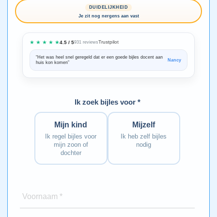
DUIDELIJKHEID
Je zit nog nergens aan vast
★ ★ ★ ★ ★
Trustpilot
4.5 / 5
931 reviews
“Het was heel snel geregeld dat er een goede bijles docent aan
“We zijn ze
Nancy
huis kon komen”
Bedankt voo
Ik zoek bijles voor *
Mijn kind
Mijzelf
Ik regel bijles voor
Ik heb zelf bijles
mijn zoon of
nodig
dochter
Voornaam *