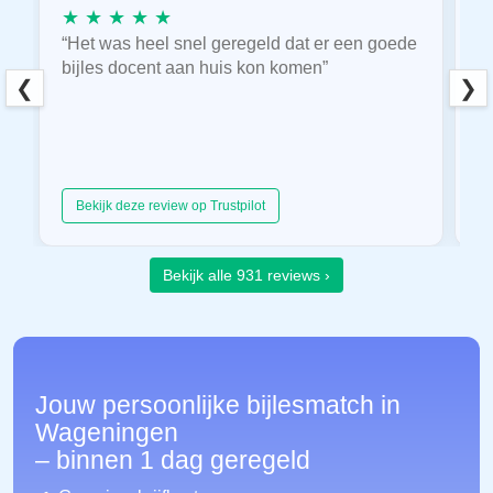
★ ★ ★ ★ ★
★
“Het was heel snel geregeld dat er een goede
“
bijles docent aan huis kon komen”
E
❮
❯
hu
Bekijk deze review op Trustpilot
Bekijk alle 931 reviews ›
Jouw persoonlijke bijlesmatch in
Wageningen
– binnen 1 dag geregeld