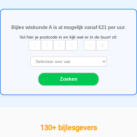
Bijles wiskunde A is al mogelijk vanaf €21 per uur.
Vul hier je postcode in en kijk wat er in de buurt zit:
S
e
l
Zoeken
e
c
t
e
e
r
e
130+ bijlesgevers
e
n