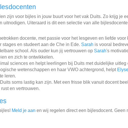
jlesdocenten
 zijn voor bijles in jouw buurt voor het vak Duits. Zo krijg je e
 uitnodigen. Uiteraard is dit een selectie van alle bijlesdocent
etrokken docente, met passie voor het lesgeven en liefde voor 
r stages en studeert aan de Che in Ede.
Sarah
is vooral bedrev
elbare school. Als ouder kun jij vertrouwen op
Sarah
's motivat
eien en zich te ontwikkelen.
al sciences en helpt leerlingen bij Duits met duidelijke uitleg
agogische wetenschappen en haar VWO achtergrond, helpt
Elys
te leren.
Duits soms lastig kan zijn. Met een frisse blik vanuit docent b
 rust en vertrouwen.
les
ijles!
Meld je aan
en wij regelen direct een bijlesdocent. Geen