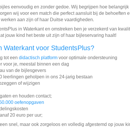
bijles eenvoudig en zonder gedoe. Wij begrijpen hoe belangrijk h
om zorgen wij voor een match die perfect aansluit bij de behoefte
 werken aan zijn of haar Duitse vaardigheden.
ntsPlus in Waterkant en omstreken ben je verzekerd van kwalit
jouw kind het beste uit zijn of haar bijleservaring haalt!
n Waterkant voor StudentsPlus?
ng tot een
didactisch platform
voor optimale ondersteuning
r voor je, meestal binnen een dag
au van de bijlesgevers
leerlingen geholpen in ons 24-jarig bestaan
pzeggen of wijzigen
gaten en houden contact;
50.000 oefenopgaven
ddelingskosten
vanaf 20 euro per uur;
lleen snel, maar ook zorgeloos en volledig afgestemd op jouw ki