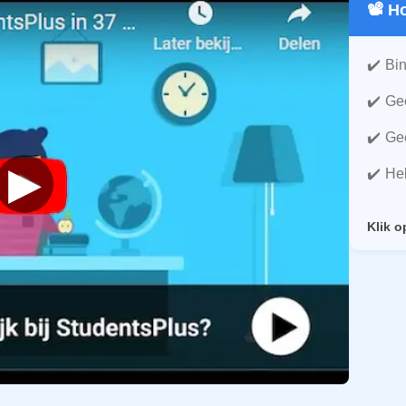
📽️ 
Bin
Gee
Gee
▶
He
Klik o