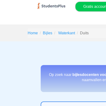
Gratis accou
Home
Bijles
Waterkant
Duits
Op zoek naar
bijlesdocenten voo
naamvallen en 