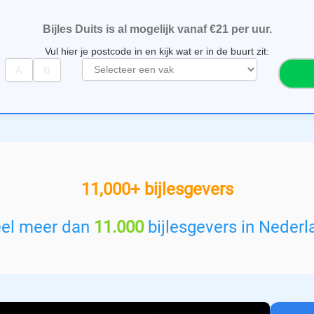
Bijles Duits is al mogelijk vanaf €21 per uur.
Vul hier je postcode in en kijk wat er in de buurt zit:
S
e
l
e
c
t
e
e
11,000+ bijlesgevers
r
e
e
eel meer dan
11.000
bijlesgevers in Nederl
n
v
a
k
: