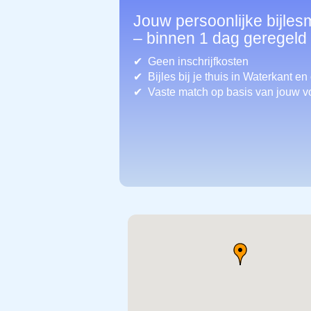
Jouw persoonlijke bijles
– binnen 1 dag geregeld
Geen inschrijfkosten
Bijles bij je thuis in Waterkant
en
Vaste match op basis van jouw v