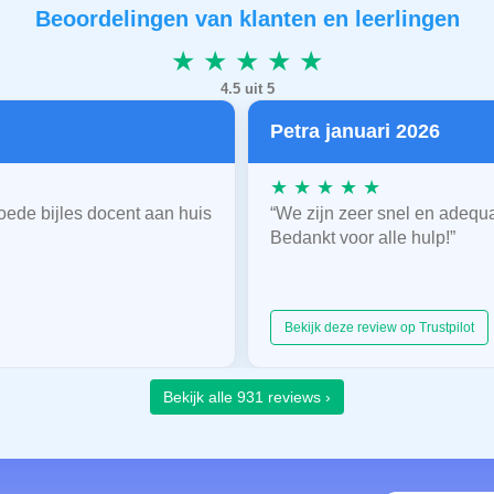
Beoordelingen van klanten en leerlingen
★ ★ ★ ★ ★
4.5 uit 5
Petra januari 2026
★ ★ ★ ★ ★
oede bijles docent aan huis
“We zijn zeer snel en adequ
Bedankt voor alle hulp!”
Bekijk deze review op Trustpilot
Bekijk alle 931 reviews ›