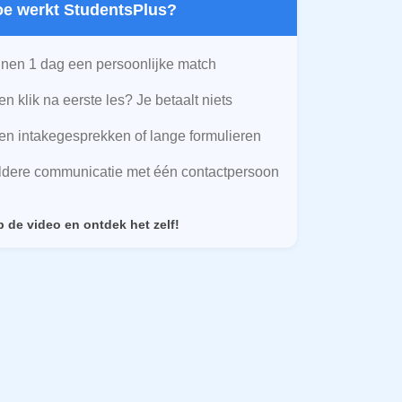
Hoe werkt StudentsPlus?
nen 1 dag een persoonlijke match
n klik na eerste les? Je betaalt niets
n intakegesprekken of lange formulieren
ldere communicatie met één contactpersoon
p de video en ontdek het zelf!