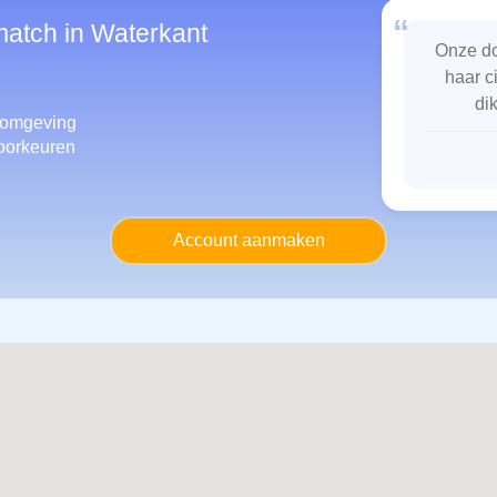
“
match in Waterkant
Onze do
haar c
di
 omgeving
oorkeuren
Account aanmaken