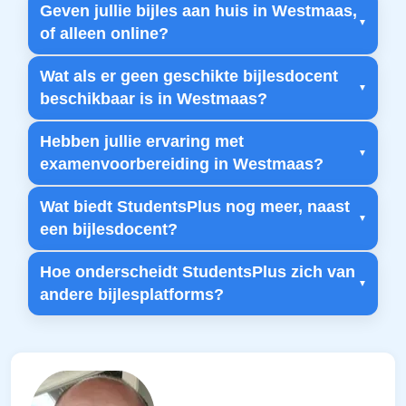
Geven jullie bijles aan huis in Westmaas,
of alleen online?
Wat als er geen geschikte bijlesdocent
beschikbaar is in Westmaas?
Hebben jullie ervaring met
examenvoorbereiding in Westmaas?
Wat biedt StudentsPlus nog meer, naast
een bijlesdocent?
Hoe onderscheidt StudentsPlus zich van
andere bijlesplatforms?