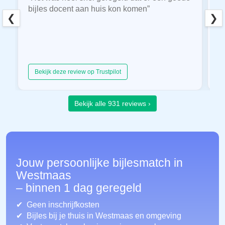
bijles docent aan huis kon komen”
E
❮
❯
hu
Bekijk deze review op Trustpilot
Bekijk alle 931 reviews ›
Jouw persoonlijke bijlesmatch in
Westmaas
– binnen 1 dag geregeld
Geen inschrijfkosten
Bijles bij je thuis in Westmaas
en omgeving