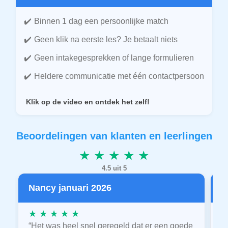
Binnen 1 dag een persoonlijke match
Geen klik na eerste les? Je betaalt niets
Geen intakegesprekken of lange formulieren
Heldere communicatie met één contactpersoon
Klik op de video en ontdek het zelf!
Beoordelingen van klanten en leerlingen
★ ★ ★ ★ ★
4.5 uit 5
Nancy januari 2026
P
★ ★ ★ ★ ★
★
“Het was heel snel geregeld dat er een goede
“