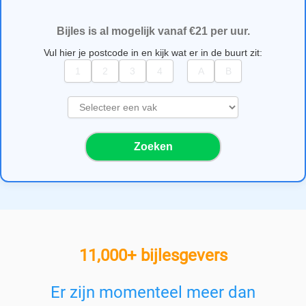
Bijles is al mogelijk vanaf €21 per uur.
Vul hier je postcode in en kijk wat er in de buurt zit:
S
e
l
Zoeken
e
c
t
e
e
r
e
11,000+ bijlesgevers
e
n
v
Er zijn momenteel meer dan
a