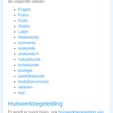
de volgende vakken:
Engels
Frans
Duits
Grieks
Latijn
Nederlands
economie
wiskunde
wiskunde A
natuurkunde
scheikunde
biologie
aardrijkskunde
bedrijfseconomie
rekenen
taal
Huiswerkbegeleiding
Er wordt er naast bijles, ook
huiswerkbegeleiding aan