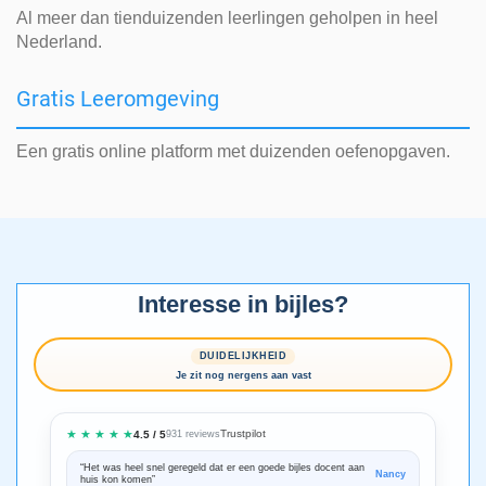
Al meer dan tienduizenden leerlingen geholpen in heel
Nederland.
Gratis Leeromgeving
Een gratis online platform met duizenden oefenopgaven.
Interesse in bijles?
DUIDELIJKHEID
Je zit nog nergens aan vast
★ ★ ★ ★ ★
Trustpilot
4.5 / 5
931 reviews
“Het was heel snel geregeld dat er een goede bijles docent aan
“We zijn ze
Nancy
huis kon komen”
Bedankt voo