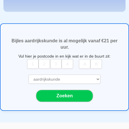
Bijles aardrijkskunde is al mogelijk vanaf €21 per
uur.
Vul hier je postcode in en kijk wat er in de buurt zit:
S
e
l
Zoeken
e
c
t
e
e
r