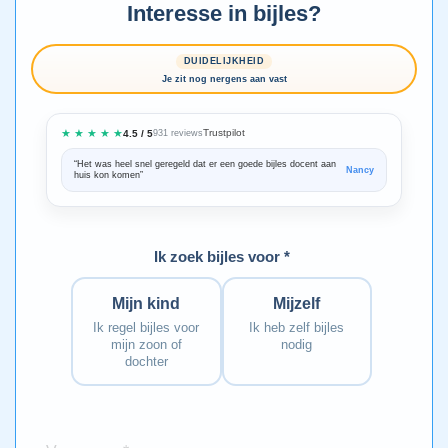
Interesse in bijles?
DUIDELIJKHEID
Je zit nog nergens aan vast
★ ★ ★ ★ ★
Trustpilot
4.5 / 5
931 reviews
“Het was heel snel geregeld dat er een goede bijles docent aan
“We zijn ze
Nancy
huis kon komen”
Bedankt voo
Ik zoek bijles voor *
Mijn kind
Mijzelf
Ik regel bijles voor
Ik heb zelf bijles
mijn zoon of
nodig
dochter