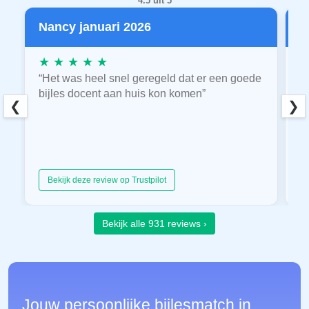
4.5 uit 5
Nancy januari 2026
P
★ ★ ★ ★ ★
★
“Het was heel snel geregeld dat er een goede
“
bijles docent aan huis kon komen”
E
❮
❯
hu
Bekijk deze review op Trustpilot
Bekijk alle 931 reviews ›
Jouw persoonlijke bijlesmatch in