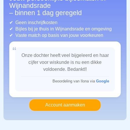
Wijnandsrade
– binnen 1 dag geregeld
Geen inschrijfkosten
Bijles bij je thuis in Wijnandsrade
en omgeving
Vaste match op basis van jouw voorkeuren
“
Onze dochter heeft veel bijgeleerd en haar
cijfer voor wiskunde is nu een dikke
voldoende. Bedankt!!
Beoordeling van Ilona via
Google
Account aanmaken