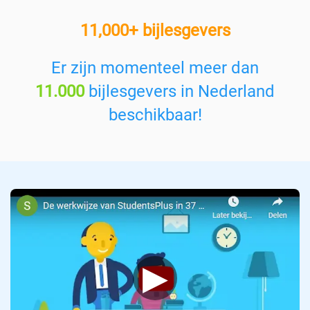
e
11,000+ bijlesgevers
e
n
v
Er zijn momenteel meer dan
a
11.000
bijlesgevers in Nederland
k
:
beschikbaar!
▶