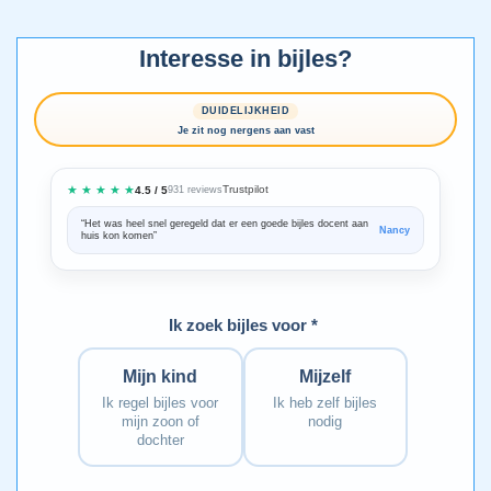
Interesse in bijles?
DUIDELIJKHEID
Je zit nog nergens aan vast
★ ★ ★ ★ ★
Trustpilot
4.5 / 5
931 reviews
“Het was heel snel geregeld dat er een goede bijles docent aan
“We zijn ze
Nancy
huis kon komen”
Bedankt voo
Ik zoek bijles voor *
Mijn kind
Mijzelf
Ik regel bijles voor
Ik heb zelf bijles
mijn zoon of
nodig
dochter