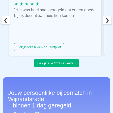
★ ★ ★ ★ ★
★
“Het was heel snel geregeld dat er een goede
“
bijles docent aan huis kon komen”
E
❮
❯
hu
Bekijk deze review op Trustpilot
Bekijk alle 931 reviews ›
Jouw persoonlijke bijlesmatch in
Wijnandsrade
– binnen 1 dag geregeld