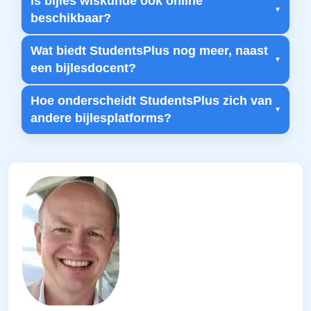
Is bijles wiskunde ook online
beschikbaar?
Wat biedt StudentsPlus nog meer, naast
een bijlesdocent?
Hoe onderscheidt StudentsPlus zich van
andere bijlesplatforms?