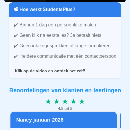
📽️ Hoe werkt StudentsPlus?
Binnen 1 dag een persoonlijke match
Geen klik na eerste les? Je betaalt niets
Geen intakegesprekken of lange formulieren
Heldere communicatie met één contactpersoon
Klik op de video en ontdek het zelf!
Beoordelingen van klanten en leerlingen
★ ★ ★ ★ ★
4.5 uit 5
Nancy januari 2026
P