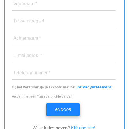
Voornaam *
Tussenvoegsel
Achternaam *
E-mailadres *
Telefoonnummer *
privacystatement
Bij het versturen ga je akkoord met het
Velden met een * zijn verplichte velden.
GA DOOR
Wil je
bijles geven
?
Klik dan hier!