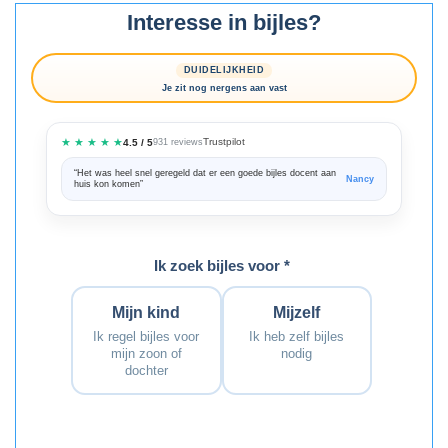
Interesse in bijles?
DUIDELIJKHEID
Je zit nog nergens aan vast
★ ★ ★ ★ ★
Trustpilot
4.5 / 5
931 reviews
“Het was heel snel geregeld dat er een goede bijles docent aan
“We zijn ze
Nancy
huis kon komen”
Bedankt voo
Ik zoek bijles voor *
Mijn kind
Mijzelf
Ik regel bijles voor
Ik heb zelf bijles
mijn zoon of
nodig
dochter