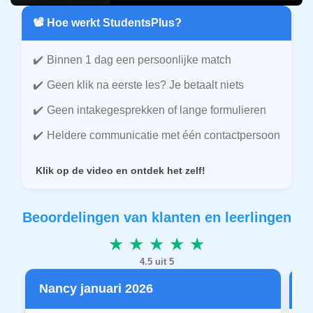
📽️ Hoe werkt StudentsPlus?
Binnen 1 dag een persoonlijke match
Geen klik na eerste les? Je betaalt niets
Geen intakegesprekken of lange formulieren
Heldere communicatie met één contactpersoon
Klik op de video en ontdek het zelf!
Beoordelingen van klanten en leerlingen
★ ★ ★ ★ ★
4.5 uit 5
Nancy januari 2026
P