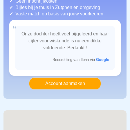
Geen inschrijfkosten
Bijles bij je thuis in Zutphen
en omgeving
Vaste match op basis van jouw voorkeuren
“
Onze dochter heeft veel bijgeleerd en haar
cijfer voor wiskunde is nu een dikke
voldoende. Bedankt!!
Beoordeling van Ilona via
Google
Account aanmaken