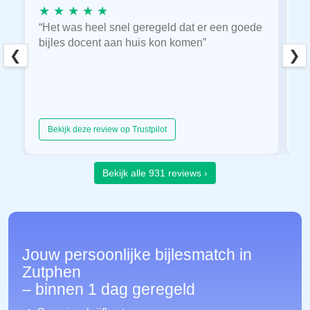
★ ★ ★ ★ ★
★
“Het was heel snel geregeld dat er een goede
“
bijles docent aan huis kon komen”
E
❮
❯
hu
Bekijk deze review op Trustpilot
Bekijk alle 931 reviews ›
Jouw persoonlijke bijlesmatch in
Zutphen
– binnen 1 dag geregeld