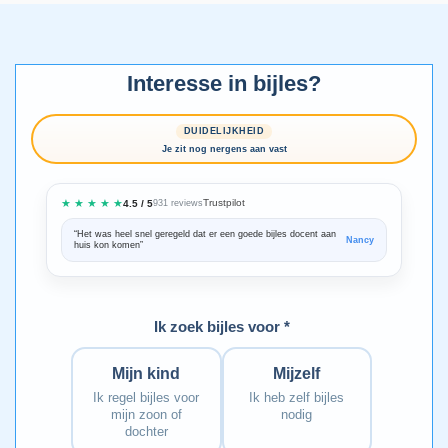
Interesse in bijles?
DUIDELIJKHEID
Je zit nog nergens aan vast
★ ★ ★ ★ ★
Trustpilot
4.5 / 5
931 reviews
“Het was heel snel geregeld dat er een goede bijles docent aan
“We zijn ze
Nancy
huis kon komen”
Bedankt voo
Ik zoek bijles voor *
Mijn kind
Mijzelf
Ik regel bijles voor
Ik heb zelf bijles
mijn zoon of
nodig
dochter