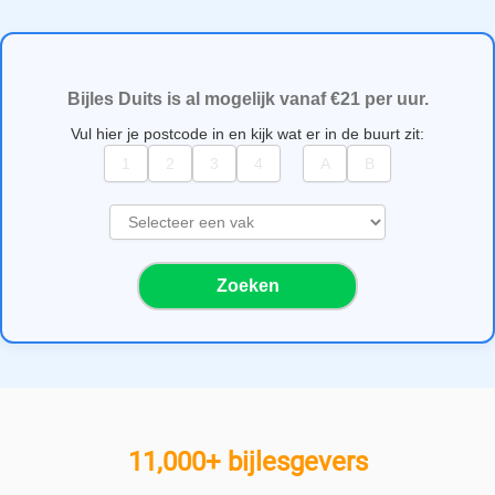
Bijles Duits is al mogelijk vanaf €21 per uur.
Vul hier je postcode in en kijk wat er in de buurt zit:
S
e
l
Zoeken
e
c
t
e
e
r
e
11,000+ bijlesgevers
e
n