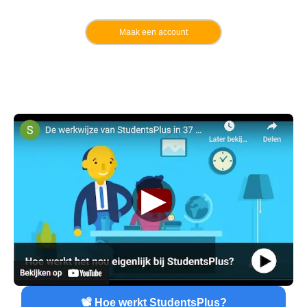
Maak een account
▶
📽️ Hoe werkt StudentsPlus?