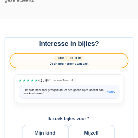
geselecteerd.
Interesse in bijles?
DUIDELIJKHEID
Je zit nog nergens aan vast
★ ★ ★ ★ ★
Trustpilot
4.5 / 5
931 reviews
“Het was heel snel geregeld dat er een goede bijles docent aan
“We zijn ze
Nancy
huis kon komen”
Bedankt voo
Ik zoek bijles voor *
Mijn kind
Mijzelf