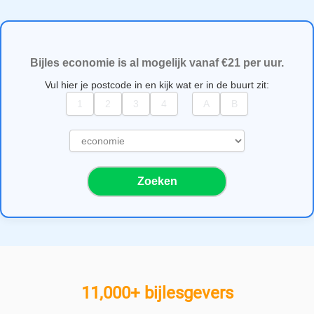
Bijles economie is al mogelijk vanaf €21 per uur.
Vul hier je postcode in en kijk wat er in de buurt zit:
S
e
l
Zoeken
e
c
t
e
e
r
e
11,000+ bijlesgevers
e
n