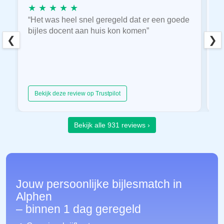
★ ★ ★ ★ ★
★
“Het was heel snel geregeld dat er een goede
“
bijles docent aan huis kon komen”
E
❮
❯
hu
Bekijk deze review op Trustpilot
Bekijk alle 931 reviews ›
Jouw persoonlijke bijlesmatch in
Alphen
– binnen 1 dag geregeld