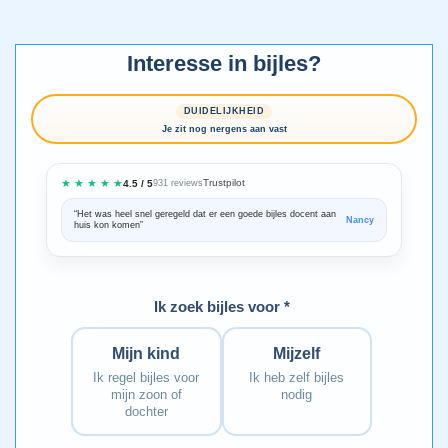
Interesse in bijles?
DUIDELIJKHEID
Je zit nog nergens aan vast
★ ★ ★ ★ ★
Trustpilot
4.5 / 5
931 reviews
“Het was heel snel geregeld dat er een goede bijles docent aan
“We zijn ze
Nancy
huis kon komen”
Bedankt voo
Ik zoek bijles voor *
Mijn kind
Mijzelf
Ik regel bijles voor
Ik heb zelf bijles
mijn zoon of
nodig
dochter