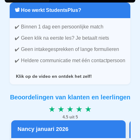
📽️ Hoe werkt StudentsPlus?
Binnen 1 dag een persoonlijke match
Geen klik na eerste les? Je betaalt niets
Geen intakegesprekken of lange formulieren
Heldere communicatie met één contactpersoon
Klik op de video en ontdek het zelf!
Beoordelingen van klanten en leerlingen
★ ★ ★ ★ ★
4.5 uit 5
Nancy januari 2026
P