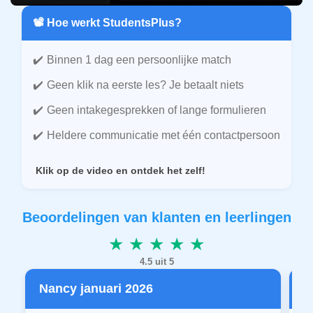
📽️ Hoe werkt StudentsPlus?
Binnen 1 dag een persoonlijke match
Geen klik na eerste les? Je betaalt niets
Geen intakegesprekken of lange formulieren
Heldere communicatie met één contactpersoon
Klik op de video en ontdek het zelf!
Beoordelingen van klanten en leerlingen
★ ★ ★ ★ ★
4.5 uit 5
Nancy januari 2026
P