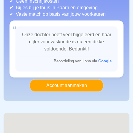
Geen inschrijfkosten
Bijles bij je thuis in Baarn
en omgeving
Vaste match op basis van jouw voorkeuren
“
Onze dochter heeft veel bijgeleerd en haar
cijfer voor wiskunde is nu een dikke
voldoende. Bedankt!!
Beoordeling van Ilona via
Google
Account aanmaken