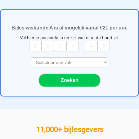
Bijles wiskunde A is al mogelijk vanaf €21 per uur.
Vul hier je postcode in en kijk wat er in de buurt zit:
S
e
l
Zoeken
e
c
t
e
e
r
e
11,000+ bijlesgevers
e
n