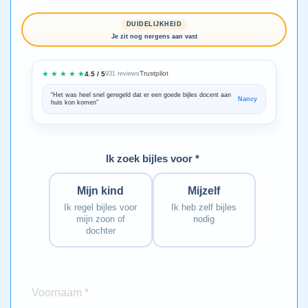
DUIDELIJKHEID
Je zit nog nergens aan vast
★ ★ ★ ★ ★
Trustpilot
4.5 / 5
931 reviews
“Het was heel snel geregeld dat er een goede bijles docent aan
“We zijn ze
Nancy
huis kon komen”
Bedankt voo
Ik zoek bijles voor *
Mijn kind
Mijzelf
Ik regel bijles voor
Ik heb zelf bijles
mijn zoon of
nodig
dochter
Voornaam *