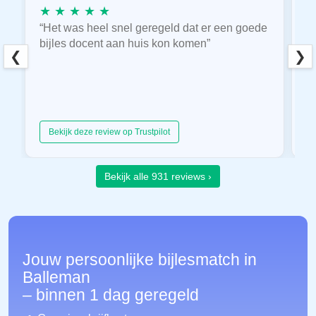
★ ★ ★ ★ ★
★
“Het was heel snel geregeld dat er een goede
“
bijles docent aan huis kon komen”
E
❮
❯
hu
Bekijk deze review op Trustpilot
Bekijk alle 931 reviews ›
Jouw persoonlijke bijlesmatch in
Balleman
– binnen 1 dag geregeld