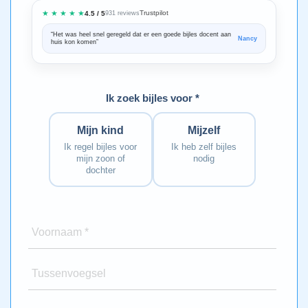
★ ★ ★ ★ ★
Trustpilot
4.5 / 5
931 reviews
“Het was heel snel geregeld dat er een goede bijles docent aan
“We zijn ze
Nancy
huis kon komen”
Bedankt voo
Ik zoek bijles voor *
Mijn kind
Mijzelf
Ik regel bijles voor
Ik heb zelf bijles
mijn zoon of
nodig
dochter
Voornaam *
Tussenvoegsel