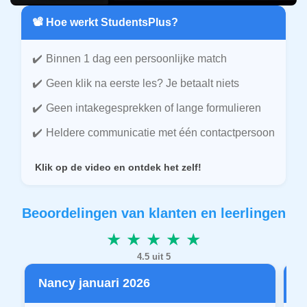
📽️ Hoe werkt StudentsPlus?
Binnen 1 dag een persoonlijke match
Geen klik na eerste les? Je betaalt niets
Geen intakegesprekken of lange formulieren
Heldere communicatie met één contactpersoon
Klik op de video en ontdek het zelf!
Beoordelingen van klanten en leerlingen
★ ★ ★ ★ ★
4.5 uit 5
Nancy januari 2026
P