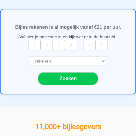
Bijles rekenen is al mogelijk vanaf €21 per uur.
Vul hier je postcode in en kijk wat er in de buurt zit:
S
e
l
Zoeken
e
c
t
e
e
r
e
11,000+ bijlesgevers
e
n