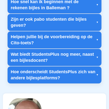
Hoe snel kan ik beginnen met de
rekenen bijles in Balleman ?
Zijn er ook pabo studenten die bijles
geven?
Helpen jullie bij de voorbereiding op de
Cito-toets?
Wat biedt StudentsPlus nog meer, naast
een bijlesdocent?
Hoe onderscheidt StudentsPlus zich van
andere bijlesplatforms?