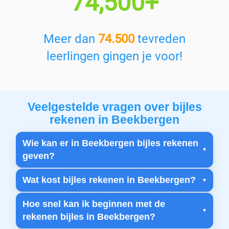
74,500+
Meer dan
74.500
tevreden
leerlingen gingen je voor!
Veelgestelde vragen over bijles
rekenen in Beekbergen
Wie kan er in Beekbergen bijles rekenen
geven?
Wat kost bijles rekenen in Beekbergen?
Hoe snel kan ik beginnen met de
rekenen bijles in Beekbergen?