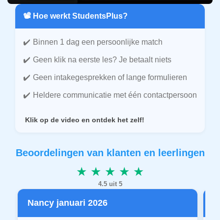
📽️ Hoe werkt StudentsPlus?
Binnen 1 dag een persoonlijke match
Geen klik na eerste les? Je betaalt niets
Geen intakegesprekken of lange formulieren
Heldere communicatie met één contactpersoon
Klik op de video en ontdek het zelf!
Beoordelingen van klanten en leerlingen
★ ★ ★ ★ ★
4.5 uit 5
Nancy januari 2026
P