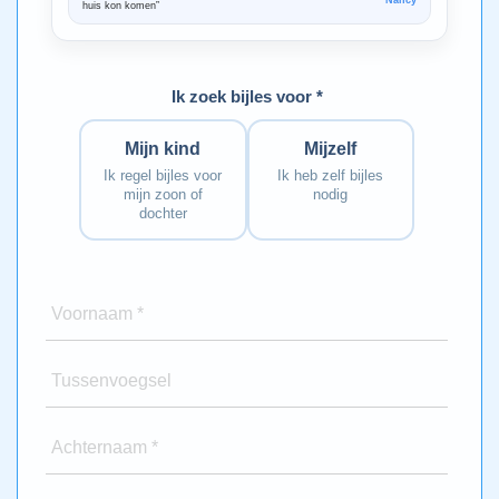
Nancy
huis kon komen”
Bedankt voo
Ik zoek bijles voor *
Mijn kind
Mijzelf
Ik regel bijles voor
Ik heb zelf bijles
mijn zoon of
nodig
dochter
Voornaam *
Tussenvoegsel
Achternaam *