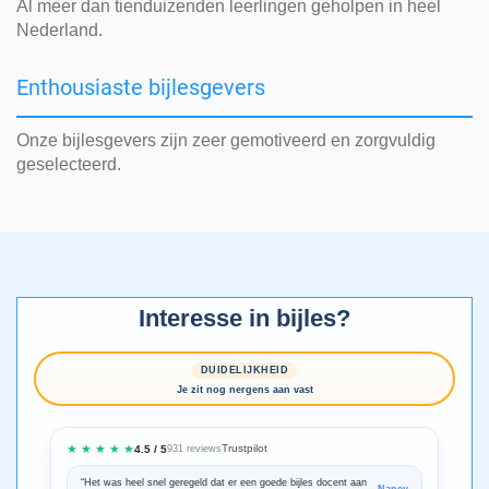
Al meer dan tienduizenden leerlingen geholpen in heel
Nederland.
Enthousiaste bijlesgevers
Onze bijlesgevers zijn zeer gemotiveerd en zorgvuldig
geselecteerd.
Interesse in bijles?
DUIDELIJKHEID
Je zit nog nergens aan vast
★ ★ ★ ★ ★
Trustpilot
4.5 / 5
931 reviews
“Het was heel snel geregeld dat er een goede bijles docent aan
“We zijn ze