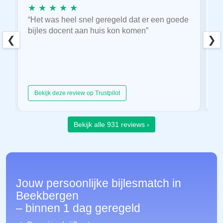
★ ★ ★ ★ ★
★
“Het was heel snel geregeld dat er een goede
“
bijles docent aan huis kon komen”
E
❮
❯
hu
Bekijk deze review op Trustpilot
Bekijk alle 931 reviews ›
Jouw persoonlijke bijlesmatch in
Beekbergen
– binnen 1 dag geregeld