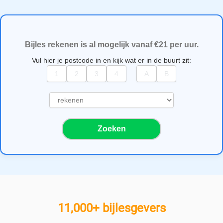
Bijles rekenen is al mogelijk vanaf €21 per uur.
Vul hier je postcode in en kijk wat er in de buurt zit:
S
e
l
Zoeken
e
c
t
e
e
r
e
11,000+ bijlesgevers
e
n