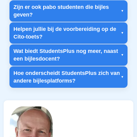
Zijn er ook pabo studenten die bijles
geven?
Helpen jullie bij de voorbereiding op de
Cito-toets?
Wat biedt StudentsPlus nog meer, naast
een bijlesdocent?
Hoe onderscheidt StudentsPlus zich van
andere bijlesplatforms?