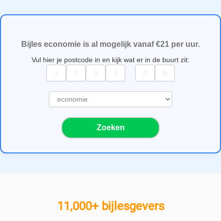
Bijles economie is al mogelijk vanaf €21 per uur.
Vul hier je postcode in en kijk wat er in de buurt zit:
S
e
l
Zoeken
e
c
t
e
e
r
e
11,000+ bijlesgevers
e
n