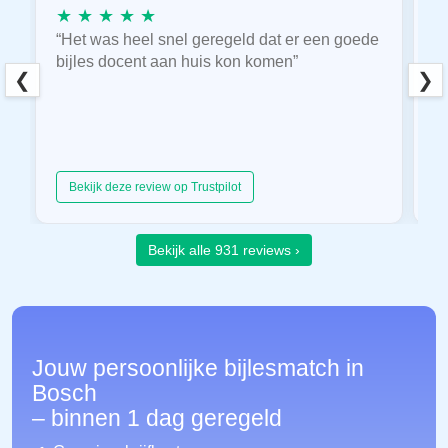
★ ★ ★ ★ ★
★
“Het was heel snel geregeld dat er een goede
“
bijles docent aan huis kon komen”
E
❮
❯
hu
Bekijk deze review op Trustpilot
Bekijk alle 931 reviews ›
Jouw persoonlijke bijlesmatch in
Bosch
– binnen 1 dag geregeld