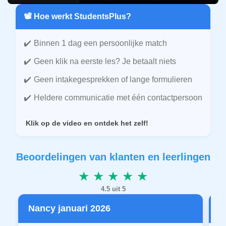
📽️ Hoe werkt StudentsPlus?
Binnen 1 dag een persoonlijke match
Geen klik na eerste les? Je betaalt niets
Geen intakegesprekken of lange formulieren
Heldere communicatie met één contactpersoon
Klik op de video en ontdek het zelf!
Beoordelingen van klanten en leerlingen
★ ★ ★ ★ ★
4.5 uit 5
Nancy januari 2026
P