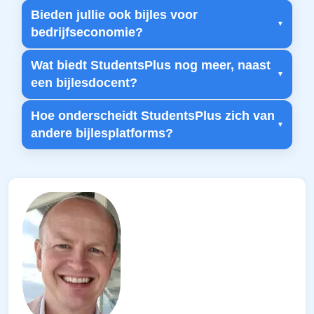
Bieden jullie ook bijles voor
bedrijfseconomie?
Wat biedt StudentsPlus nog meer, naast
een bijlesdocent?
Hoe onderscheidt StudentsPlus zich van
andere bijlesplatforms?