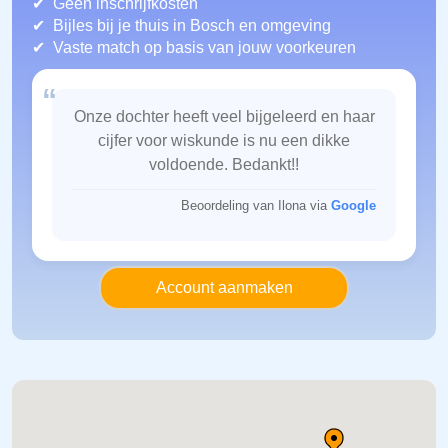
Geen inschrijfkosten
Bijles bij je thuis in Bosch
en omgeving
Vaste match op basis van jouw voorkeuren
“
Onze dochter heeft veel bijgeleerd en haar
cijfer voor wiskunde is nu een dikke
voldoende. Bedankt!!
Beoordeling van Ilona via
Google
Account aanmaken