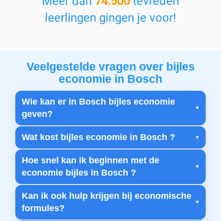
Meer dan
74.500
tevreden
leerlingen gingen je voor!
Veelgestelde vragen over bijles
economie in Bosch
Wie kan er in Bosch bijles economie
geven?
Wat kost bijles economie in Bosch ?
Hoe snel kan ik beginnen met de
economie bijles in Bosch ?
Kan ik ook hulp krijgen bij economische
formules?