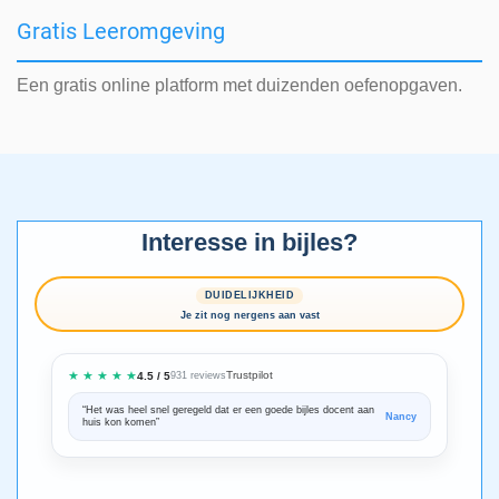
Gratis Leeromgeving
Een gratis online platform met duizenden oefenopgaven.
Interesse in bijles?
DUIDELIJKHEID
Je zit nog nergens aan vast
★ ★ ★ ★ ★
Trustpilot
4.5 / 5
931 reviews
“Het was heel snel geregeld dat er een goede bijles docent aan
“We zijn ze
Nancy
huis kon komen”
Bedankt voo