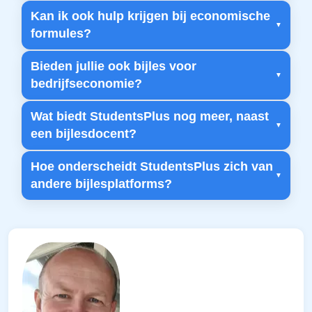
Kan ik ook hulp krijgen bij economische
formules?
Bieden jullie ook bijles voor
bedrijfseconomie?
Wat biedt StudentsPlus nog meer, naast
een bijlesdocent?
Hoe onderscheidt StudentsPlus zich van
andere bijlesplatforms?