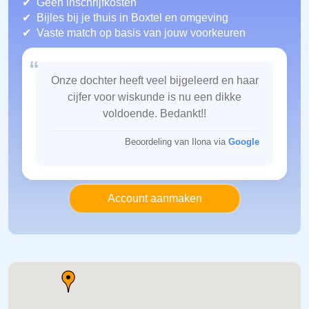
Geen inschrijfkosten
Bijles bij je thuis in Boxtel
en omgeving
Vaste match op basis van jouw voorkeuren
“
Onze dochter heeft veel bijgeleerd en haar
cijfer voor wiskunde is nu een dikke
voldoende. Bedankt!!
Beoordeling van Ilona via
Google
Account aanmaken