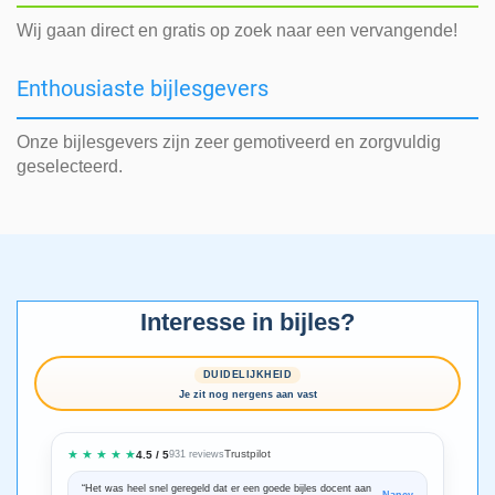
Wij gaan direct en gratis op zoek naar een vervangende!
Enthousiaste bijlesgevers
Onze bijlesgevers zijn zeer gemotiveerd en zorgvuldig
geselecteerd.
Interesse in bijles?
DUIDELIJKHEID
Je zit nog nergens aan vast
★ ★ ★ ★ ★
Trustpilot
4.5 / 5
931 reviews
“Het was heel snel geregeld dat er een goede bijles docent aan
“We zijn ze