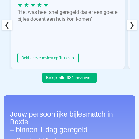
★ ★ ★ ★ ★
★
“Het was heel snel geregeld dat er een goede
“
bijles docent aan huis kon komen”
E
❮
❯
hu
Bekijk deze review op Trustpilot
Bekijk alle 931 reviews ›
Jouw persoonlijke bijlesmatch in
Boxtel
– binnen 1 dag geregeld