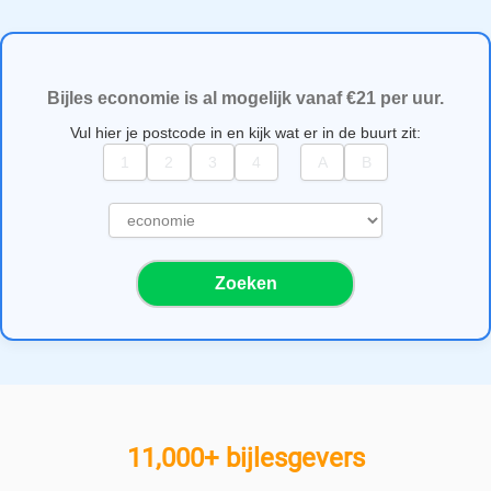
Bijles economie is al mogelijk vanaf €21 per uur.
Vul hier je postcode in en kijk wat er in de buurt zit:
S
e
l
Zoeken
e
c
t
e
e
r
e
11,000+ bijlesgevers
e
n