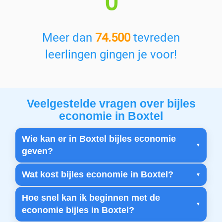
0
Meer dan
74.500
tevreden
leerlingen gingen je voor!
Veelgestelde vragen over bijles
economie in Boxtel
Wie kan er in Boxtel bijles economie
geven?
Wat kost bijles economie in Boxtel?
Hoe snel kan ik beginnen met de
economie bijles in Boxtel?