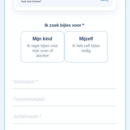
Nancy
huis kon komen”
Bedankt voo
Ik zoek bijles voor *
Mijn kind
Mijzelf
Ik regel bijles voor
Ik heb zelf bijles
mijn zoon of
nodig
dochter
Voornaam *
Tussenvoegsel
Achternaam *