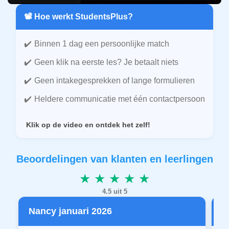
📽️ Hoe werkt StudentsPlus?
Binnen 1 dag een persoonlijke match
Geen klik na eerste les? Je betaalt niets
Geen intakegesprekken of lange formulieren
Heldere communicatie met één contactpersoon
Klik op de video en ontdek het zelf!
Beoordelingen van klanten en leerlingen
★ ★ ★ ★ ★
4.5 uit 5
Nancy januari 2026
P