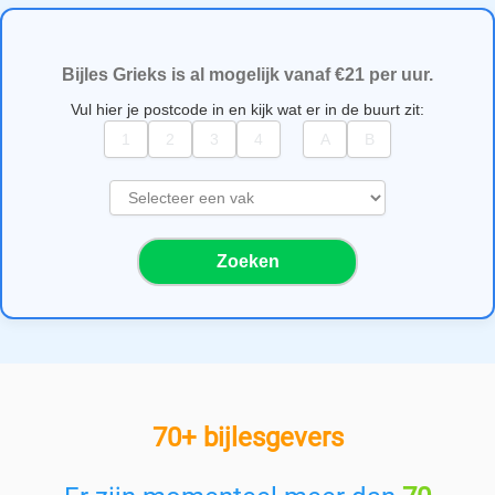
Bijles Grieks is al mogelijk vanaf €21 per uur.
Vul hier je postcode in en kijk wat er in de buurt zit:
S
e
l
Zoeken
e
c
t
e
e
r
e
70+ bijlesgevers
e
n
v