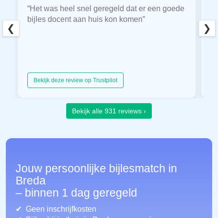
“Het was heel snel geregeld dat er een goede
“
bijles docent aan huis kon komen”
E
❮
❯
hu
Bekijk deze review op Trustpilot
Bekijk alle 931 reviews ›
Jouw persoonlijke bijlesmatch in
Breda
– binnen 1 dag geregeld
Geen inschrijfkosten