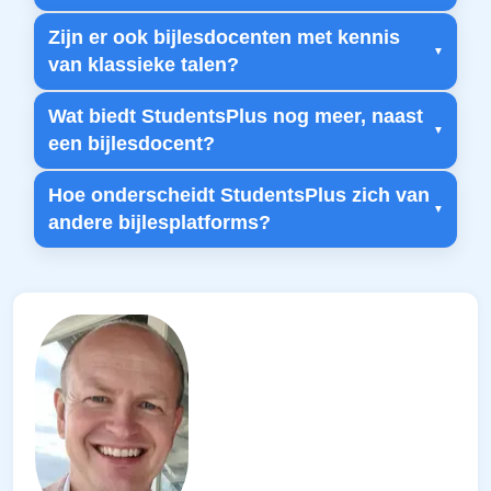
Zijn er ook bijlesdocenten met kennis
van klassieke talen?
Wat biedt StudentsPlus nog meer, naast
een bijlesdocent?
Hoe onderscheidt StudentsPlus zich van
andere bijlesplatforms?