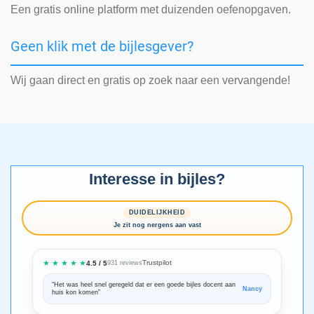
Een gratis online platform met duizenden oefenopgaven.
Geen klik met de bijlesgever?
Wij gaan direct en gratis op zoek naar een vervangende!
Interesse in bijles?
DUIDELIJKHEID
Je zit nog nergens aan vast
★ ★ ★ ★ ★
Trustpilot
4.5 / 5
931 reviews
“Het was heel snel geregeld dat er een goede bijles docent aan
“We zijn ze
Nancy
huis kon komen”
Bedankt voo