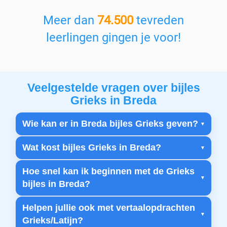
Meer dan
74.500
tevreden
leerlingen gingen je voor!
Veelgestelde vragen over bijles
Grieks in Breda
Wie kan er in Breda bijles Grieks geven?
Wat kost bijles Grieks in Breda?
Hoe snel kan ik beginnen met de Grieks
bijles in Breda?
Helpen jullie ook met vertaalopdrachten
Grieks/Latijn?