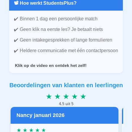
📽️ Hoe werkt StudentsPlus?
Binnen 1 dag een persoonlijke match
Geen klik na eerste les? Je betaalt niets
Geen intakegesprekken of lange formulieren
Heldere communicatie met één contactpersoon
Klik op de video en ontdek het zelf!
Beoordelingen van klanten en leerlingen
★ ★ ★ ★ ★
4.5 uit 5
Nancy januari 2026
P
★ ★ ★ ★ ★
★