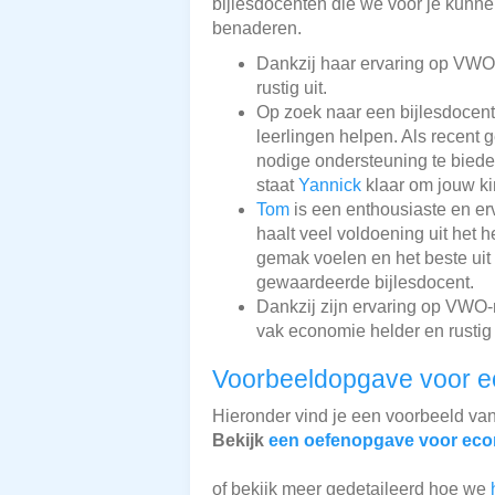
bijlesdocenten die we voor je kunnen
benaderen.
Dankzij haar ervaring op VWO-
rustig uit.
Op zoek naar een bijlesdocen
leerlingen helpen. Als recent 
nodige ondersteuning te bieden
staat
Yannick
klaar om jouw ki
Tom
is een enthousiaste en er
haalt veel voldoening uit het h
gemak voelen en het beste uit 
gewaardeerde bijlesdocent.
Dankzij zijn ervaring op VWO-
vak economie helder en rustig 
Voorbeeldopgave voor 
Hieronder vind je een voorbeeld va
Bekijk
een oefenopgave voor ec
of bekijk meer gedetaileerd hoe we