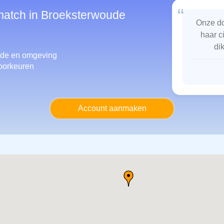
“
smatch in Broeksterwoude
Onze do
haar c
di
oude
en omgeving
oorkeuren
Account aanmaken