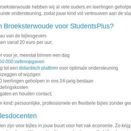
 Broeksterwoude hebben wij al vele ouders en leerlingen geholp
 juiste ondersteuning, zodat jouw kind vol vertrouwen aan de s
n Broeksterwoude voor StudentsPlus?
au van de bijlesgevers
gen vanaf 20 euro per uur;
r voor je, meestal binnen een dag
50.000 oefenopgaven
ng tot een
didactisch platform
voor optimale ondersteuning
pzeggen of wijzigen
leerlingen geholpen in ons 24-jarig bestaan
ddelingskosten
gaten en houden contact;
w kind: persoonlijke, professionele en flexibele bijles zonder ge
jlesdocenten
n zijn voor bijles in jouw buurt voor het vak economie. Zo krijg