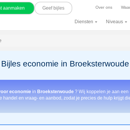
Over ons
Waar
nt aanmaken
Geef bijles
Diensten
Niveaus
e
Bijles economie in Broeksterwoude
voor economie
in
Broeksterwoude
? Wij koppelen je aan een 
e handel en vraag- en aanbod, zodat je precies de hulp krijgt di