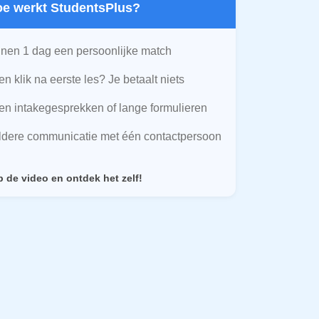
Hoe werkt StudentsPlus?
nen 1 dag een persoonlijke match
n klik na eerste les? Je betaalt niets
n intakegesprekken of lange formulieren
ldere communicatie met één contactpersoon
p de video en ontdek het zelf!