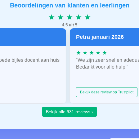
Beoordelingen van klanten en leerlingen
★ ★ ★ ★ ★
4.5 uit 5
Petra januari 2026
★ ★ ★ ★ ★
oede bijles docent aan huis
“We zijn zeer snel en adequ
Bedankt voor alle hulp!”
Bekijk deze review op Trustpilot
Bekijk alle 931 reviews ›