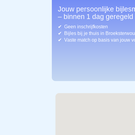
Jouw persoonlijke bijle
– binnen 1 dag geregeld
Geen inschrijfkosten
Bijles bij je thuis in Broeksterw
Vaste match op basis van jouw v