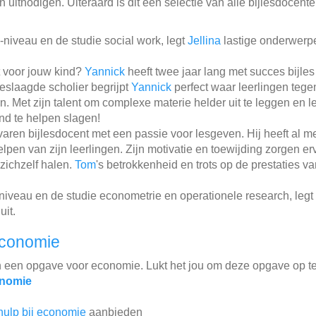
 uitnodigen. Uiteraard is dit een selectie van alle bijlesdocent
niveau en de studie social work, legt
Jellina
lastige onderwerp
t voor jouw kind?
Yannick
heeft twee jaar lang met succes bijle
geslaagde scholier begrijpt
Yannick
perfect waar leerlingen tege
. Met zijn talent om complexe materie helder uit te leggen en l
nd te helpen slagen!
varen bijlesdocent met een passie voor lesgeven. Hij heeft al 
elpen van zijn leerlingen. Zijn motivatie en toewijding zorgen er
zichzelf halen.
Tom
's betrokkenheid en trots op de prestaties 
niveau en de studie econometrie en operationele research, legt
uit.
economie
n een opgave voor economie. Lukt het jou om deze opgave op t
onomie
hulp bij economie
aanbieden