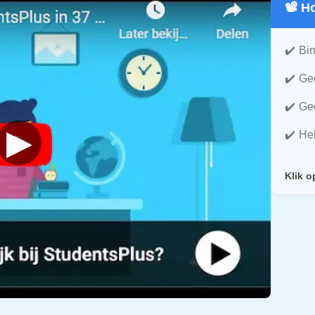
📽️ 
Bin
Gee
Gee
▶
He
Klik o