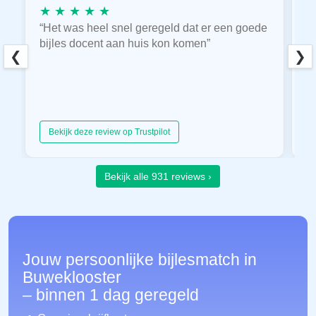
★ ★ ★ ★ ★
★
“Het was heel snel geregeld dat er een goede
“
bijles docent aan huis kon komen”
E
❮
❯
hu
Bekijk deze review op Trustpilot
Bekijk alle 931 reviews ›
Jouw persoonlijke bijlesmatch in
Buweklooster
– binnen 1 dag geregeld