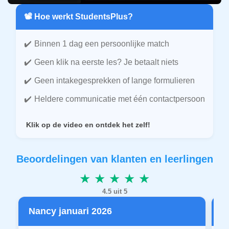
📽️ Hoe werkt StudentsPlus?
Binnen 1 dag een persoonlijke match
Geen klik na eerste les? Je betaalt niets
Geen intakegesprekken of lange formulieren
Heldere communicatie met één contactpersoon
Klik op de video en ontdek het zelf!
Beoordelingen van klanten en leerlingen
★ ★ ★ ★ ★
4.5 uit 5
Nancy januari 2026
P