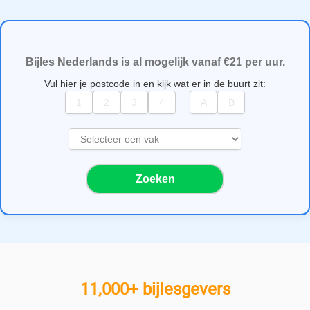
Bijles Nederlands is al mogelijk vanaf €21 per uur.
Vul hier je postcode in en kijk wat er in de buurt zit:
S
e
l
Zoeken
e
c
t
e
e
r
e
11,000+ bijlesgevers
e
n