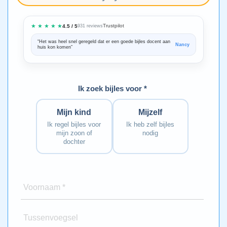
★ ★ ★ ★ ★
Trustpilot
4.5 / 5
931 reviews
“Het was heel snel geregeld dat er een goede bijles docent aan
“We zijn ze
Nancy
huis kon komen”
Bedankt voo
Ik zoek bijles voor *
Mijn kind
Mijzelf
Ik regel bijles voor
Ik heb zelf bijles
mijn zoon of
nodig
dochter
Voornaam *
Tussenvoegsel