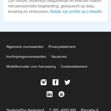
Zijn missie: onderwijs toegankelijk en effectief maken
met persoonlijke begeleiding, gebaseerd op data,
ervaring en vertrouwen.
Bekijk zijn profiel op LinkedIn
.
Algemene voorwaarden
Privacystatement
Inschrijvingsvoorwaarden
Vacatures
Modelformulier voor herroeping
Cookiestatement
StudentsPlus Nederland
T: 085 -4000 999
Rijnzathe 6