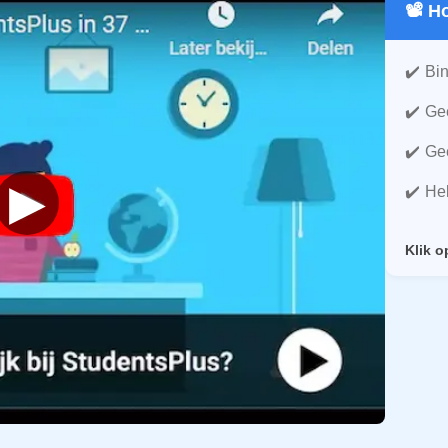
📽️ 
Bin
Gee
Gee
▶
He
Klik o