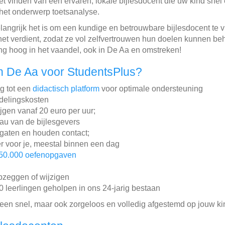
et vinden van een ervaren, lokale bijlesdocent die uw kind snel
 het onderwerp toetsanalyse.
langrijk het is om een kundige en betrouwbare bijlesdocent te 
 het verdient, zodat ze vol zelfvertrouwen hun doelen kunnen be
ing hoog in het vaandel, ook in De Aa en omstreken!
n De Aa voor StudentsPlus?
ng tot een
didactisch platform
voor optimale ondersteuning
ddelingskosten
ijgen vanaf 20 euro per uur;
au van de bijlesgevers
gaten en houden contact;
r voor je, meestal binnen een dag
50.000 oefenopgaven
pzeggen of wijzigen
leerlingen geholpen in ons 24-jarig bestaan
lleen snel, maar ook zorgeloos en volledig afgestemd op jouw ki