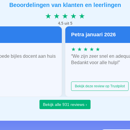
Beoordelingen van klanten en leerlingen
★ ★ ★ ★ ★
4.5 uit 5
Petra januari 2026
★ ★ ★ ★ ★
oede bijles docent aan huis
“We zijn zeer snel en adequ
Bedankt voor alle hulp!”
Bekijk deze review op Trustpilot
Bekijk alle 931 reviews ›