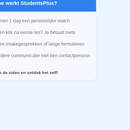
Hoe werkt StudentsPlus?
nen 1 dag een persoonlijke match
n klik na eerste les? Je betaalt niets
n intakegesprekken of lange formulieren
ldere communicatie met één contactpersoon
p de video en ontdek het zelf!