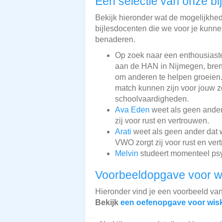
Een selectie van onze bi
Bekijk hieronder wat de mogelijkhede
bijlesdocenten die we voor je kunnen
benaderen.
Op zoek naar een enthousiast
aan de HAN in Nijmegen, bre
om anderen te helpen groeien.
match kunnen zijn voor jouw z
schoolvaardigheden.
Ava Eden
weet als geen ander 
zij voor rust en vertrouwen.
Arati
weet als geen ander dat wi
VWO zorgt zij voor rust en ver
Melvin
studeert momenteel psyc
Voorbeeldopgave voor w
Hieronder vind je een voorbeeld va
Bekijk
een oefenopgave voor wis