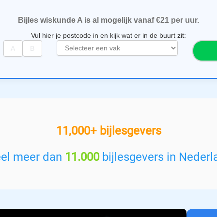
Bijles wiskunde A is al mogelijk vanaf €21 per uur.
Vul hier je postcode in en kijk wat er in de buurt zit:
S
e
l
e
c
t
e
e
11,000+ bijlesgevers
r
e
e
eel meer dan
11.000
bijlesgevers in Nederl
n
v
a
k
: