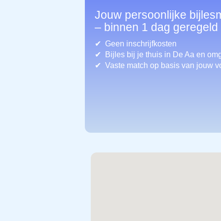
Jouw persoonlijke bijles
– binnen 1 dag geregeld
Geen inschrijfkosten
Bijles bij je thuis in De Aa
en om
Vaste match op basis van jouw v