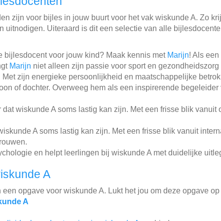
jlesdocenten
n zijn voor bijles in jouw buurt voor het vak wiskunde A. Zo krij
 uitnodigen. Uiteraard is dit een selectie van alle bijlesdocent
e bijlesdocent voor jouw kind? Maak kennis met
Marijn
! Als ee
ngt
Marijn
niet alleen zijn passie voor sport en gezondheidszorg
 Met zijn energieke persoonlijkheid en maatschappelijke betr
oon of dochter. Overweeg hem als een inspirerende begeleider v
dat wiskunde A soms lastig kan zijn. Met een frisse blik vanui
skunde A soms lastig kan zijn. Met een frisse blik vanuit inter
trouwen.
hologie en helpt leerlingen bij wiskunde A met duidelijke uitle
iskunde A
n een opgave voor wiskunde A. Lukt het jou om deze opgave op 
kunde A