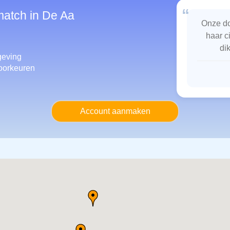
“
match in De Aa
Onze do
haar c
di
geving
oorkeuren
Account aanmaken